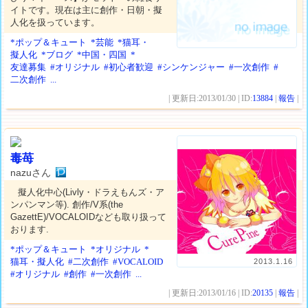
イトです。現在は主に創作・日朝・擬
人化を扱っています。
*ポップ＆キュート
*芸能
*猫耳・
擬人化
*ブログ
*中国・四国
*
友達募集
#オリジナル
#初心者歓迎
#シンケンジャー
#一次創作
#
二次創作
...
| 更新日:2013/01/30 | ID:
13884
|
報告
|
毒苺
nazuさん
擬人化中心(Livly・ドラえもんズ・ア
ンパンマン等). 創作/V系(the
GazettE)/VOCALOIDなども取り扱って
おります.
*ポップ＆キュート
*オリジナル
*
猫耳・擬人化
#二次創作
#VOCALOID
2013.1.16
#オリジナル
#創作
#一次創作
...
| 更新日:2013/01/16 | ID:
20135
|
報告
|