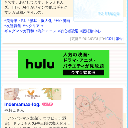
きです、あいしてます。ドラえもん
ズ、HTF、APHがメインで他はギャグ
マンガ日和とテイルズ。
*美青年・BL
*猫耳・擬人化
*Web漫画
*友達募集
#ヘタリア
#
ギャグマンガ日和
#海外アニメ
#初心者歓迎
#版権物中心
...
| 更新日:2012/03/08 | ID:
19321
|
報告
|
indemamax-log.
やおこさん
アンパンマン(餡菌)、ウサビッチ(緑
赤)、ドラえもんズ(牛王)等の擬人化イラ