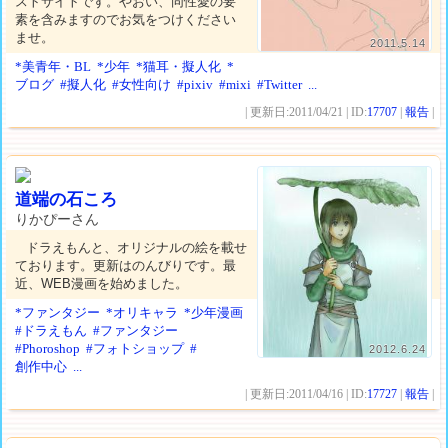
ストサイトです。やおい、同性愛の要
素を含みますのでお気をつけください
ませ。
2011.5.14
*美青年・BL
*少年
*猫耳・擬人化
*
ブログ
#擬人化
#女性向け
#pixiv
#mixi
#Twitter
...
| 更新日:2011/04/21 | ID:
17707
|
報告
|
道端の石ころ
りかぴーさん
ドラえもんと、オリジナルの絵を載せ
ております。更新はのんびりです。最
近、WEB漫画を始めました。
*ファンタジー
*オリキャラ
*少年漫画
#ドラえもん
#ファンタジー
#Phoroshop
#フォトショップ
#
2012.6.24
創作中心
...
| 更新日:2011/04/16 | ID:
17727
|
報告
|