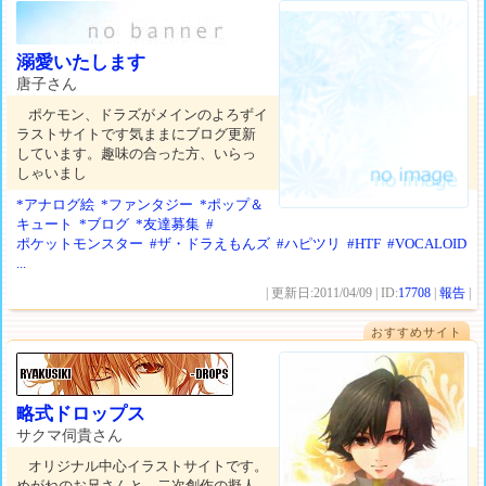
溺愛いたします
唐子さん
ポケモン、ドラズがメインのよろずイ
ラストサイトです気ままにブログ更新
しています。趣味の合った方、いらっ
しゃいまし
*アナログ絵
*ファンタジー
*ポップ＆
キュート
*ブログ
*友達募集
#
ポケットモンスター
#ザ・ドラえもんズ
#ハピツリ
#HTF
#VOCALOID
...
| 更新日:2011/04/09 | ID:
17708
|
報告
|
おすすめサイト
略式ドロップス
サクマ伺貴さん
オリジナル中心イラストサイトです。
めがねのお兄さんと、二次創作の擬人