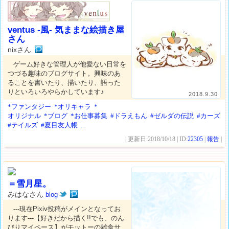
ventus -風- 気ままな絵描き屋
さん
nixさん
ゲーム好きな管理人が他愛ない日常を
つづる趣味のブログサイト。興味のあ
ることを書いたり、描いたり、語った
りといろいろやらかしています♪
2018.9.30
*ファンタジー
*オリキャラ
*
オリジナル
*ブログ
*お仕事募集
#ドラえもん
#ゼルダの伝説
#カーズ
#テイルズ
#夏目友人帳
...
| 更新日:2018/10/18 | ID:
22305
|
報告
|
＝雪月星。
みはなさん
blog
---現在Pixiv投稿がメインとなってお
ります---【好きだから描く!!でも、のん
びりマイペース】がモットーの雑食サ