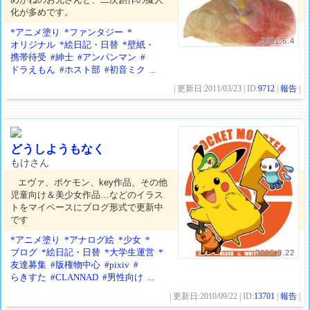
化が多めです。
*アニメ塗り
*ファンタジー
*
2011.6.4
オリジナル
*絵日記・日替
*壁紙・
携帯待受
#紳士
#アンパンマン
#
ドラえもん
#ホスト部
#初音ミク
...
| 更新日:2011/03/23 | ID:
9712
|
報告
|
どうしようもなく
もけさん
エヴァ、ポケモン、key作品、その他
児童向け＆美少女作品…などのイラス
トをマイペースにブログ形式で更新中
です
*アニメ塗り
*アナログ絵
*少女
*
ブログ
*絵日記・日替
*大学生運営
*
2010.9.22
友達募集
#版権物中心
#pixiv
#
らきすた
#CLANNAD
#男性向け
...
| 更新日:2010/09/22 | ID:
13701
|
報告
|