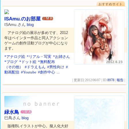
おすすめサイト
ISAmu.のお部屋
ISAmu.さん
blog
アナログ絵の展示が多めです、2012
年はペインター作品と同人アクション
ゲームの創作活動ブログが中心になり
ます。
*アナログ絵
*リアル・写実
*お姉さん
*ブログ
*ドット絵
*無料配布
2012.6.23
（その他）
#ドラえもん
#男性向け
#
動画配信
#Youtube
#創作中心
...
| 更新日:2012/06/07 | ID:
8978
|
報告
|
緑水鳥
巳鳥さん
blog
版権BLイラストが中心。擬人化大好