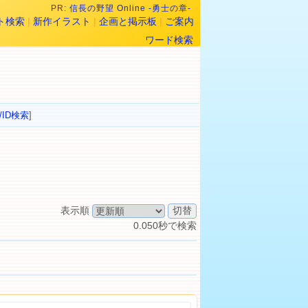
PR:
信長の野望 Online -勇士の章-
ト検索
|
新作イラスト
|
企画と掲示板
|
ご案内
ワード検索
/ID検索
]
表示順
0.050秒で検索