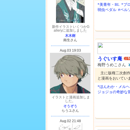
*美青年・BL
*ブ
弱虫ペダル
#ペル
うぐいす庵
梅野うめこさん
主に版権二次創
と漫画をおいてい
*ほんわか・メルヘ
ジョジョの奇妙な