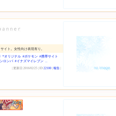
トサイト。女性向け表現有り。
年
*オリジナル
#ポケモン
#携帯サイト
ガンロンパ
#イナズマイレブン
...
| 更新日:2016/02/25 | ID:
22100
|
報告
|