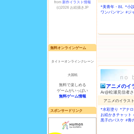
*美青年・BL
*小
ワンパンマン
#ジ
無料オンラインゲーム
タイトーオンラインクレーン
大国戦
無料で楽しめる
アニメのイ
ゲームがいっぱい
Ar@松瀬見信者
無料ゲーム情報
アニメのイラスト。
*水彩塗り
*アナ
スポンサードリンク
お絵かきチャット
黒子のバスケ
#青