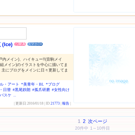
Ice)
スマホOK
瀬戸内メイン)、ハイキュー!!(音駒メイ
沖田組メイン)のイラストを中心に描いてま
。主にブログをメインに日々更新してま
ール・アート
*美青年・BL
*ブログ
・日替
#黒尾鉄朗
#孤爪研磨
#女性向け
のバスケ
...
| 更新日:2016/01/18 | ID:
21773
|
報告
|
1
2
次ページ
20件中 1～10件目