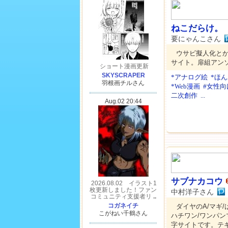
ねこだらけ。
要にゃんこさん
ウサビ擬人化と
サイト。扉組アン
*アナログ絵
*ほ
*Web漫画
#女性向
二次創作
...
サブナカコウ
中村洋子さん
ダイヤのA/マギ/は
ハチワン/ワンパンマ
字サイトです。テ