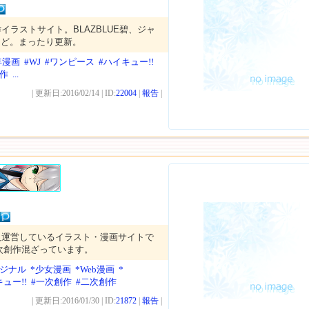
イラストサイト。BLAZBLUE碧、ジャ
)など。まったり更新。
年漫画
#WJ
#ワンピース
#ハイキュー!!
創作
...
| 更新日:2016/02/14 | ID:
22004
|
報告
|
人運営しているイラスト・漫画サイトで
次創作混ざっています。
リジナル
*少女漫画
*Web漫画
*
ュー!!
#一次創作
#二次創作
| 更新日:2016/01/30 | ID:
21872
|
報告
|