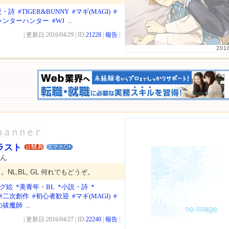
説・詩
#TIGER&BUNNY
#マギ(MAGI)
#
ャンターハンター
#WJ
...
| 更新日:2016/04/29 | ID:
21228
|
報告
|
201
ラスト
スマホOK
さん
NL,BL, GL 何れでもどうぞ。
ログ絵
*美青年・BL
*小説・詩
*
#二次創作
#初心者歓迎
#マギ(MAGI)
#
の祓魔師
...
| 更新日:2016/04/27 | ID:
22240
|
報告
|