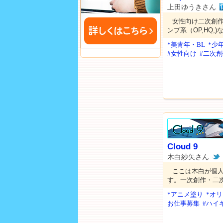
上田ゆうきさん
女性向け二次創作
ンプ系（OP,HQ,
*美青年・BL
*少
#女性向け
#二次
Cloud 9
木白紗矢さん
ここは木白が個
す。一次創作・二
*アニメ塗り
*オ
お仕事募集
#ハイキ