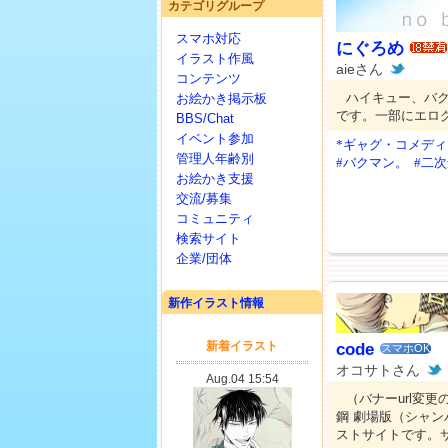
カテゴリグループ
スマホ対応
にぐろめ
イラスト作風
aieさん
コンテンツ
ハイキュー、バ
お絵かき掲示板
です。一部にエログ
BBS/Chat
イベント参加
*ギャグ・コメディ
管理人年齢別
#バクマン。
#二
お絵かき支援
交流/募集
コミュニティ
検索サイト
企業/団体
新作イラスト情報
code
スマホOK
オコサトさん
（バナーurl変
鋼 劇場版（シャ
ストサイトです。サ