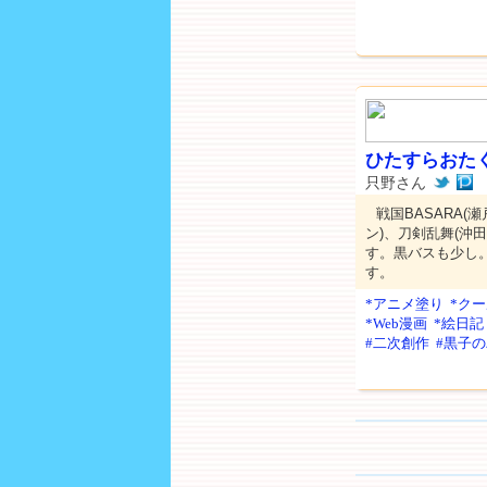
ひたすらおたく(
只野さん
戦国BASARA(
ン)、刀剣乱舞(
す。黒バスも少し
す。
*アニメ塗り
*ク
*Web漫画
*絵日記
#二次創作
#黒子