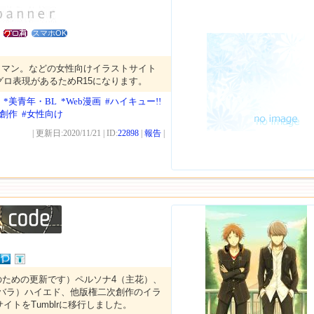
スマホOK
クマン。などの女性向けイラストサイト
ロ表現があるためR15になります。
*美青年・BL
*Web漫画
#ハイキュー!!
次創作
#女性向け
| 更新日:2020/11/21 | ID:
22898
|
報告
|
更のための更新です）ペルソナ4（主花）、
ンバラ）ハイエド、他版権二次創作のイラ
イトをTumblrに移行しました。