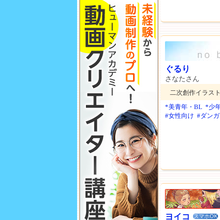
ぐるり
さなたさん
二次創作イラス
*美青年・BL
*少
#女性向け
#ダン
ヨイコ
スマホOK