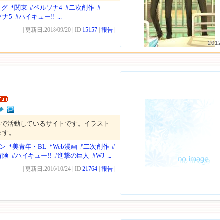
ログ
*関東
#ペルソナ4
#二次創作
#
ソナ5
#ハイキュー!!
...
| 更新日:2018/09/20 | ID:
15157
|
報告
|
201
作で活動しているサイトです。イラスト
ます。
ン
*美青年・BL
*Web漫画
#二次創作
#
冒険
#ハイキュー!!
#進撃の巨人
#WJ
...
| 更新日:2016/10/24 | ID:
21764
|
報告
|