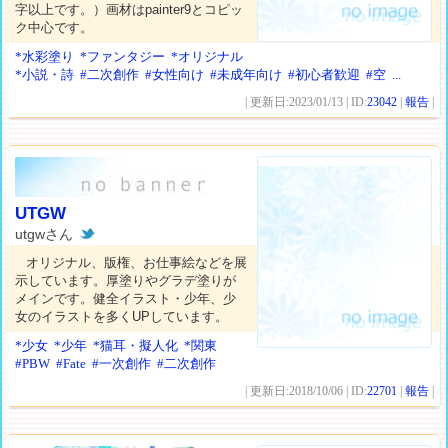
字以上です。）画材はpainter9とコピッ
ク中心です。
*水彩塗り
*ファンタジー
*オリジナル
*小説・詩
#二次創作
#女性向け
#未成年向け
#初心者歓迎
#空
...
| 更新日:2023/01/13 | ID:
23042
|
報告
|
UTGW
utgwさん
オリジナル、版権、お仕事絵などを展
示しています。厚塗りやグラデ塗りが
メインです。健全イラスト・少年、少
女のイラストを多くUPしています。
*少女
*少年
*猫耳・擬人化
*関東
#PBW
#Fate
#一次創作
#二次創作
| 更新日:2018/10/06 | ID:
22701
|
報告
|