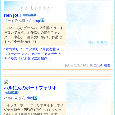
rien jour
スマホOK
じゃすみん茶さん
blog
いろいろなゲームの二次創作イラスト
を置いてます。原作沿いの健全ファン
アート中心、一部男女CPあり。作品は
すべて全年齢向けです。
*水彩塗り
*アニメ塗り
*男女恋愛
#
スターオーシャン
#ハーヴェステラ
#
テイルズ
#ゼルダ
#二次創作
...
| 更新日:2023/11/16 | ID:
23100
|
報告
|
ハルにんのポートフォリオ
スマホOK
ハルにんさん
blog
イラストポートフォリオサイト。オリ
ジナル健全・PBW納品絵・コミッショ
ン絵・お仕事絵などを載せています。