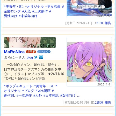
*美青年・BL
*オリジナル
*男女恋愛
#
金髪ロング
#人魚
#二次創作
#
男性向け
#未成年向け
...
2025.8.3
| 更新日:2026/03/30 | ID:
6130
|
報告
|
MaRoNica
スマホOK
まろにーさん
blog
一次創作メイン。創作BL（健全）、
日本神話モチーフのマンガの更新を中
心に、イラストやブログ等。★24/11/16
TOP絵と創作BLマンガ更新
2023.4.4
*ポップ＆キュート
*美青年・BL
*
オリジナル
*ブログ
*Web漫画
#
創作BL
#一次創作
#人外
#日本神話
#女性向け
...
| 更新日:2024/11/16 | ID:
22866
|
報告
|