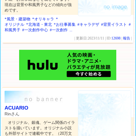
現在は背景や和風男子などの傾向が強
めです。
*風景・建築物
*オリキャラ
*
オリジナル
*北海道・東北
*お仕事募集
#キャラデザ
#背景イラスト
#
和風男子
#一次創作中心
#一次創作
...
| 更新日:2023/11/11 | ID:
12698
|
報告
|
ACUARIO
Rinさん
オリジナル、銀魂、ゲーム関係のイラ
ストを描いています。オリジナル小説
も外部サイトで連載中です。（20万文