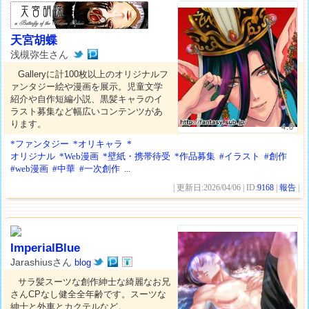
天宮胡蝶
浅槻弥生さん
Galleryに計100枚以上のオリジナルフ
ァンタジー絵や漫画を展示。児童文学
紹介や自作短編小説、黒髪キャラのイ
ラスト募集など幅広いコンテンツがあ
ります。
4.6
*ファンタジー
*オリキャラ
*
オリジナル
*Web漫画
*壁紙・携帯待受
*作品募集
#イラスト
#創作
#web漫画
#中華
#一次創作
...
| 更新日:2026/04/06 | ID:
9168
|
報告
|
ImperialBlue
Jarashiusさん
blog
サラ髪スーツな創作紳士な綺麗なお兄
さんCPなし健全全年齢です。スーツな
紳士と外車とカクテルなど。