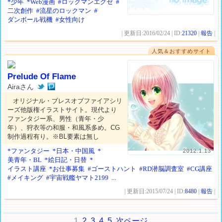
*少年
*Web漫画
#ロックマンエグゼ
#
二次創作
#流星のロックマン
#
ダンボール戦機
#女性向け
| 更新日:2016/02/24 | ID:
21320
|
報告
|
人気＆おすすめサイト
Prelude Of Flame
Airaさん
オリジナル・ブレスオブファイアシリ
ーズ他版権イラストサイト。現代より
ファンタジー系、男性（青年・少
年）、狩衣等の和服・和風系多め。CG
制作過程有り。※BL要素は無し
*ファンタジー
*日本・中国風
*
2012.1.13
美青年・BL
*絵日記・日替
*
イラスト講座
*お仕事募集
#ゴーストハント
#RD潜脳調査室
#CG講座
#メイキング
#宇宙戦艦ヤマト2199
...
| 更新日:2015/07/24 | ID:
8480
|
報告
|
1
2
3
4
5
次ページ