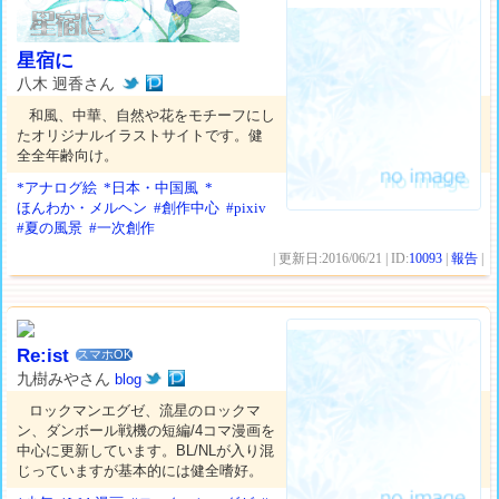
星宿に
八木 迥香さん
和風、中華、自然や花をモチーフにし
たオリジナルイラストサイトです。健
全全年齢向け。
*アナログ絵
*日本・中国風
*
ほんわか・メルヘン
#創作中心
#pixiv
#夏の風景
#一次創作
| 更新日:2016/06/21 | ID:
10093
|
報告
|
Re:ist
スマホOK
九樹みやさん
blog
ロックマンエグゼ、流星のロックマ
ン、ダンボール戦機の短編/4コマ漫画を
中心に更新しています。BL/NLが入り混
じっていますが基本的には健全嗜好。