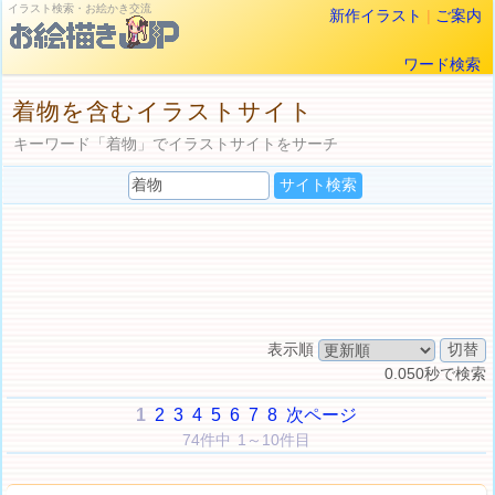
イラスト検索・お絵かき交流
新作イラスト
|
ご案内
ワード検索
着物を含むイラストサイト
キーワード「着物」でイラストサイトをサーチ
表示順
0.050秒で検索
1
2
3
4
5
6
7
8
次ページ
74件中 1～10件目