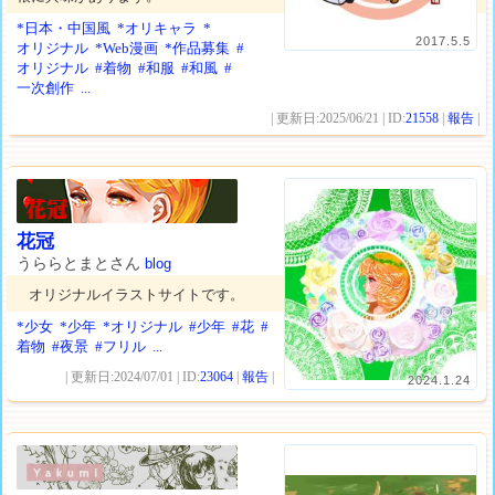
*日本・中国風
*オリキャラ
*
2017.5.5
オリジナル
*Web漫画
*作品募集
#
オリジナル
#着物
#和服
#和風
#
一次創作
...
| 更新日:2025/06/21 | ID:
21558
|
報告
|
花冠
うららとまとさん
blog
オリジナルイラストサイトです。
*少女
*少年
*オリジナル
#少年
#花
#
着物
#夜景
#フリル
...
| 更新日:2024/07/01 | ID:
23064
|
報告
|
2024.1.24