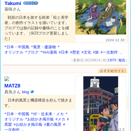
Yakumi
スマホOK
薬味さん
戦前の日本を旅する師弟「松と美学
者」の創作イラストを描いています。
ブログでは旅の記録や趣味のことを綴
っています。［9/23ブログ更新しまし
た］
2024.12.30
*日本・中国風
*風景・建築物
*
オリジナル
*ブログ
*Web漫画
#日本
#歴史
#文化
#旅
#一次創作
...
| 更新日:2023/09/24 | ID:
23079
|
報告
|
おすすめサイト
MATZ8
真魚さん
blog
日本的風景と機器構造を好んで描きま
す。
*日本・中国風
*SF・近未来・メカ
*
オリジナル
*お絵かき掲示板
#メカ
#
黒髪
#お絵かき掲示板
#夏の風景
#
一次創作
...
2012.12.3