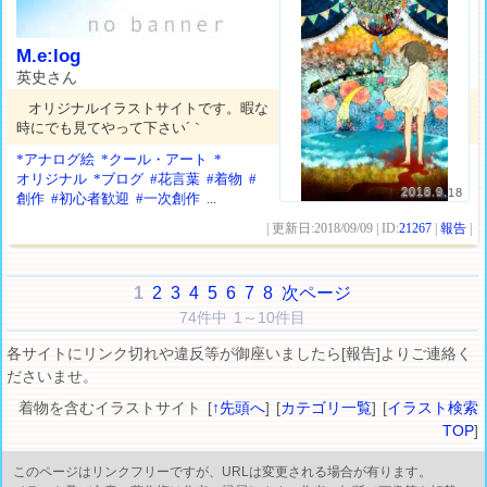
M.e:log
英史さん
オリジナルイラストサイトです。暇な
時にでも見てやって下さい´｀
*アナログ絵
*クール・アート
*
オリジナル
*ブログ
#花言葉
#着物
#
2018.9.18
創作
#初心者歓迎
#一次創作
...
| 更新日:2018/09/09 | ID:
21267
|
報告
|
1
2
3
4
5
6
7
8
次ページ
74件中 1～10件目
各サイトにリンク切れや違反等が御座いましたら[報告]よりご連絡く
ださいませ。
着物を含むイラストサイト [
↑先頭へ
] [
カテゴリ一覧
] [
イラスト検索
TOP
]
このページはリンクフリーですが、URLは変更される場合が有ります。