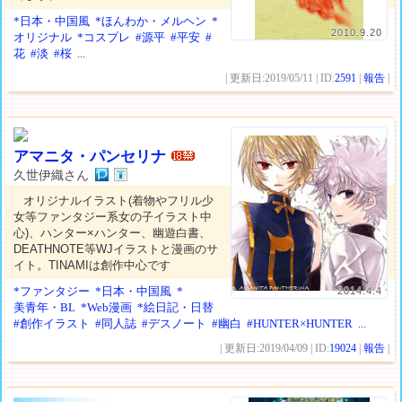
*日本・中国風
*ほんわか・メルヘン
*
2010.9.20
オリジナル
*コスプレ
#源平
#平安
#
花
#淡
#桜
...
| 更新日:2019/05/11 | ID:
2591
|
報告
|
アマニタ・パンセリナ
久世伊織さん
オリジナルイラスト(着物やフリル少
女等ファンタジー系女の子イラスト中
心)、ハンター×ハンター、幽遊白書、
DEATHNOTE等WJイラストと漫画のサ
イト。TINAMIは創作中心です
*ファンタジー
*日本・中国風
*
2014.4.4
美青年・BL
*Web漫画
*絵日記・日替
#創作イラスト
#同人誌
#デスノート
#幽白
#HUNTER×HUNTER
...
| 更新日:2019/04/09 | ID:
19024
|
報告
|