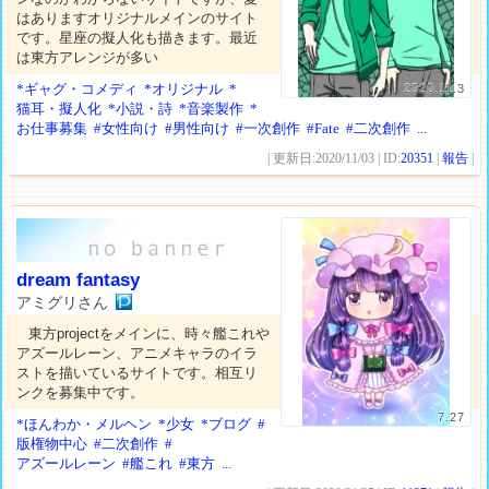
はありますオリジナルメインのサイト
です。星座の擬人化も描きます。最近
は東方アレンジが多い
*ギャグ・コメディ
*オリジナル
*
2020.11.3
猫耳・擬人化
*小説・詩
*音楽製作
*
お仕事募集
#女性向け
#男性向け
#一次創作
#Fate
#二次創作
...
| 更新日:2020/11/03 | ID:
20351
|
報告
|
dream fantasy
アミグリさん
東方projectをメインに、時々艦これや
アズールレーン、アニメキャラのイラ
ストを描いているサイトです。相互リ
ンクを募集中です。
7.27
*ほんわか・メルヘン
*少女
*ブログ
#
版権物中心
#二次創作
#
アズールレーン
#艦これ
#東方
...