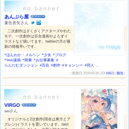
あんぷら屋
スマホOK
葉住音矢さん
二次創作はざくざくアクターズやわた
モテ、一次創作は百合漫画やよろずイ
ラストなど描いてます。twitterの方が最
新の情報早いです。
*ほんわか・メルヘン
*少女
*ブログ
*Web漫画
*関東
*お仕事募集
#
らんだむダンジョン
#百合
#創作
#キョンシー
#同人
...
| 更新日:2026/05/28 | ID:
10022
|
報告
|
VIRGO
スマホOK
saiさん
オリジナルと2次創作(現在は東方とア
ズレン)イラストを置いています。twst