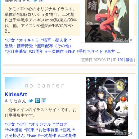
猫谷美甘さん
ケモノ耳中心のオリジナルイラスト。
単体絵/猫耳/ロリ/ショタ/青年。二次創
作は千年戦争アイギス/moo系/東方/90年
代、他。アイコンや壁紙/PBW絵/やや
BL
*少女
*オリキャラ
*猫耳・擬人化
*
2024.1.10
壁紙・携帯待受
*無料配布（その他）
*お仕事募集
#21周年
#一次創作
#PHP
#手打ちサイト
#東方
...
| 更新日:2023/03/17 | ID:
120
|
報告
|
KiriseArt
キリセさん
創作メインのイラストサイトです。お
仕事募集中です。
*少女
*少年
*オリジナル
*ブログ
*Web漫画
*関東
*お仕事募集
#巨乳
#
2013.3.14
おそ松さん
#Fate
#一次創作
#二次創作