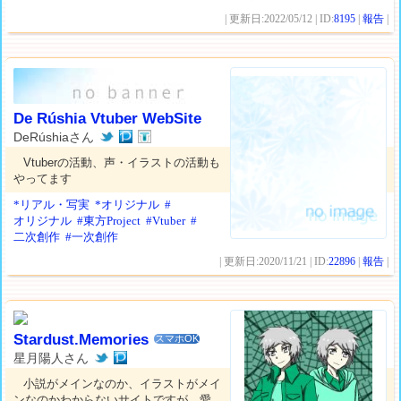
| 更新日:2022/05/12 | ID:
8195
|
報告
|
De Rúshia Vtuber WebSite
DeRúshiaさん
Vtuberの活動、声・イラストの活動も
やってます
*リアル・写実
*オリジナル
#
オリジナル
#東方Project
#Vtuber
#
二次創作
#一次創作
| 更新日:2020/11/21 | ID:
22896
|
報告
|
Stardust.Memories
スマホOK
星月陽人さん
小説がメインなのか、イラストがメイ
ンなのかわからないサイトですが、愛