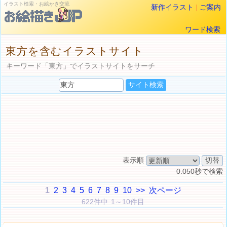
イラスト検索・お絵かき交流
新作イラスト
|
ご案内
ワード検索
東方を含むイラストサイト
キーワード「東方」でイラストサイトをサーチ
表示順
0.050秒で検索
1
2
3
4
5
6
7
8
9
10
>>
次ページ
622件中 1～10件目