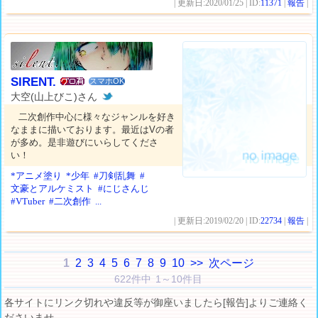
| 更新日:2020/01/25 | ID:
11371
|
報告
|
SIRENT.
スマホOK
大空(山上びこ)さん
二次創作中心に様々なジャンルを好き
なままに描いております。最近はVの者
が多め。是非遊びにいらしてくださ
い！
*アニメ塗り
*少年
#刀剣乱舞
#
文豪とアルケミスト
#にじさんじ
#VTuber
#二次創作
...
| 更新日:2019/02/20 | ID:
22734
|
報告
|
1
2
3
4
5
6
7
8
9
10
>>
次ページ
622件中 1～10件目
各サイトにリンク切れや違反等が御座いましたら[報告]よりご連絡く
ださいませ。