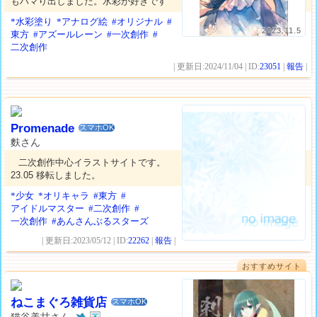
もハマり出しました。水彩が好きです
*水彩塗り
*アナログ絵
#オリジナル
#
2023.11.5
東方
#アズールレーン
#一次創作
#
二次創作
| 更新日:2024/11/04 | ID:
23051
|
報告
|
Promenade
スマホOK
麩さん
二次創作中心イラストサイトです。
23.05 移転しました。
*少女
*オリキャラ
#東方
#
アイドルマスター
#二次創作
#
一次創作
#あんさんぶるスターズ
| 更新日:2023/05/12 | ID:
22262
|
報告
|
おすすめサイト
ねこまぐろ雑貨店
スマホOK