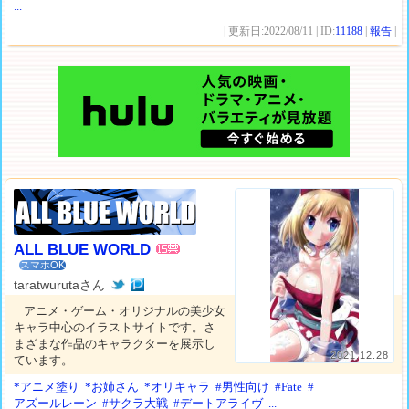
...
| 更新日:2022/08/11 | ID:
11188
|
報告
|
ALL BLUE WORLD
スマホOK
taratwurutaさん
アニメ・ゲーム・オリジナルの美少女
キャラ中心のイラストサイトです。さ
まざまな作品のキャラクターを展示し
2021.12.28
ています。
*アニメ塗り
*お姉さん
*オリキャラ
#男性向け
#Fate
#
アズールレーン
#サクラ大戦
#デートアライヴ
...