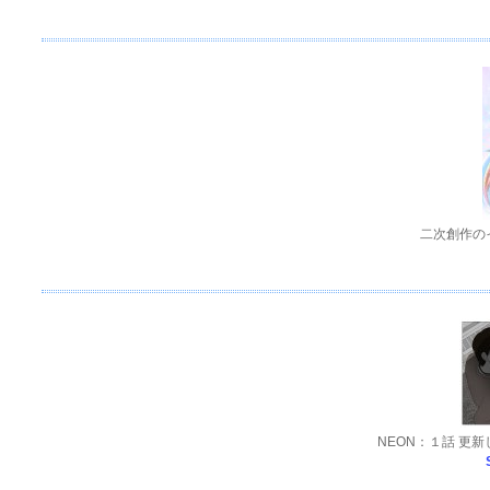
二次創作の
NEON：１話 更