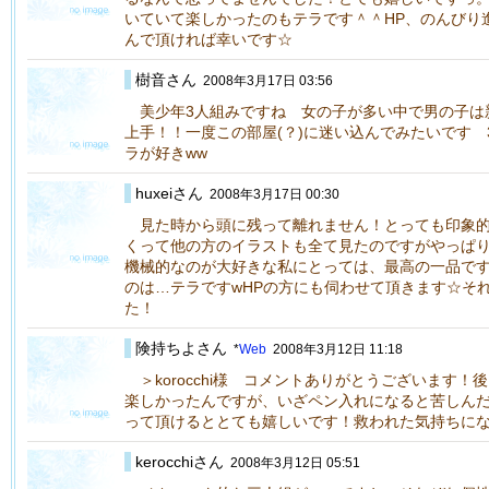
いていて楽しかったのもテラです＾＾HP、のんびり
んで頂ければ幸いです☆
樹音さん
2008年3月17日 03:56
美少年3人組みですね 女の子が多い中で男の子は
上手！！一度この部屋(？)に迷い込んでみたいです 
ラが好きww
huxeiさん
2008年3月17日 00:30
見た時から頭に残って離れません！とっても印象的
くって他の方のイラストも全て見たのですがやっぱり
機械的なのが大好きな私にとっては、最高の一品で
のは…テラですwHPの方にも伺わせて頂きます☆そ
た！
険持ちよさん
*
Web
2008年3月12日 11:18
＞korocchi様 コメントありがとうございます！
楽しかったんですが、いざペン入れになると苦しん
って頂けるととても嬉しいです！救われた気持ちに
kerocchiさん
2008年3月12日 05:51