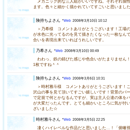
メカニック的な三人組がいいですね。それぞれ個性
ます。色々と細かく描かれていてすごいと思いまし
険持ちよさん
*
Web
2008年3月10日 10:12
＞乃希様 コメントありがとうございます！工場の
が水色に光ってるのを見て描きたくなった一枚なん
合いを表現出来ていればうれしいです。
乃希さん
*
Web
2008年3月10日 00:49
わわっ、鉄の錆びた感じや色合いがたまりません！
1枚ですね＾＾
険持ちよさん
*
Web
2008年3月6日 10:31
＞時村雅斗様 コメントありがとうございます！こ
沢山の事を見て頂いてすごい嬉しいです！背景のパ
で定規で何とかなるんですが、実は主人公達の体を
が大変だったんです。とても細かいところに気が付
ざいました☆
時村雅斗さん
*
Web
2008年3月5日 22:25
凄くハイレベルな作品だと思いました…！「俯瞰視