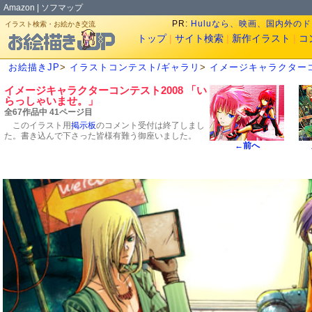
Amazon
|
ソフマップ
PR:
Huluなら、映画、国内外の
イラスト検索・お絵かき交流
トップ
|
サイト検索
|
新作イラスト
|
コ
お絵描きJP
>
イラストコンテスト/ギャラリ
>
イメージキャラクターコ
イメージキャラクターコンテスト2008 「い
らっしゃいませ。」
全67作品中 41ページ目
このイラスト用
掲示板
のコメント受付は終了しまし
た。書き込んで下さった皆様有難う御座いました。
←前へ