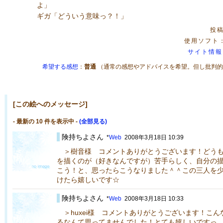
よ」
ギガ「どういう意味っ？！」
投稿
使用ソフト：Ph
サイト情報
希望する感想
：
普通
（通常の感想やアドバイスを希望。但し批判的
[この絵へのメッセージ]
- 最新の 10 件を表示中 -
(全部見る)
険持ちよさん
*
Web
2008年3月18日 10:39
＞樹音様 コメントありがとうございます！どうも
を描くのが（好きなんですが）苦手らしく、自分の
こう！と、思ったらこうなりました＾＾この三人を
けたら嬉しいです☆
険持ちよさん
*
Web
2008年3月18日 10:33
＞huxei様 コメントありがとうございます！こ
るなんて思ってませんでした！とても嬉しいですっ