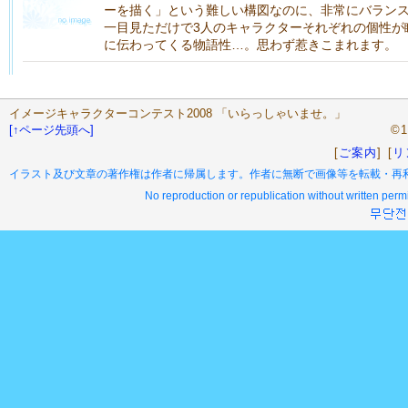
ーを描く」という難しい構図なのに、非常にバラン
一目見ただけで3人のキャラクターそれぞれの個性が
に伝わってくる物語性…。思わず惹きこまれます。
イメージキャラクターコンテスト2008 「いらっしゃいませ。」
[↑ページ先頭へ]
©1
[
ご案内
] [
リ
イラスト及び文章の著作権は作者に帰属します。作者に無断で画像等を転載・再
No reproduction or republication without written permi