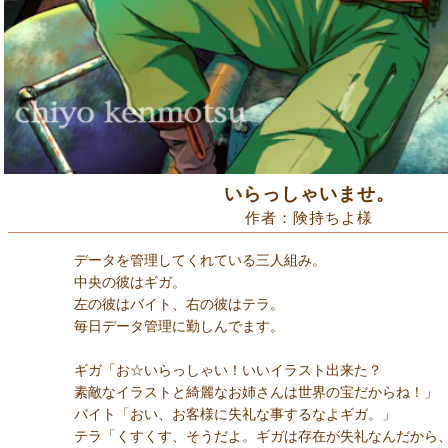
いらっしゃいませ。
作者：険持ちよ様
データを管理してくれている三人組み。
中央の彼はギガ。
左の彼はバイト、右の彼はテラ。
毎日データ管理に勤しんでます。
ギガ「お☆いらっしゃい！いいイラスト出来た？
素敵なイラストと綺麗なお姉さんは世界の宝だからね！」
バイト「おい、お客様に失礼な事するなよギガ。」
テラ「くすくす、そうだよ。ギガは存在が失礼なんだから