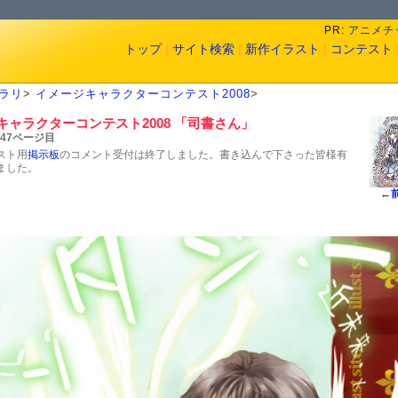
PR:
アニメチッ
トップ
|
サイト検索
|
新作イラスト
|
コンテスト
ラリ
>
イメージキャラクターコンテスト2008
>
キャラクターコンテスト2008 「司書さん」
 47ページ目
スト用
掲示板
のコメント受付は終了しました。書き込んで下さった皆様有
ました。
←