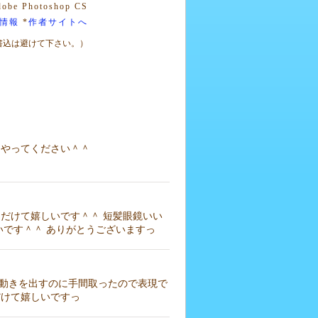
be Photoshop CS
情報
*
作者サイトへ
書込は避けて下さい。）
やってください＾＾
だけて嬉しいです＾＾ 短髪眼鏡いい
いです＾＾ ありがとうございますっ
所は動きを出すのに手間取ったので表現で
だけて嬉しいですっ