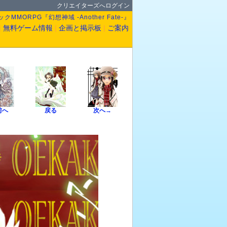
クリエイターズへログイン
クMMORPG『幻想神域 -Another Fate-』
|
無料ゲーム情報
|
企画と掲示板
|
ご案内
前へ
戻る
次へ→