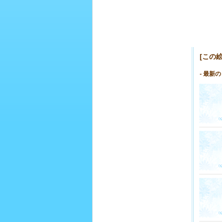
[この
- 最新の