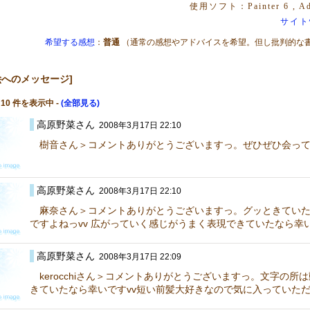
使用ソフト：Painter 6 , Ado
サイト
希望する感想
：
普通
（通常の感想やアドバイスを希望。但し批判的な
絵へのメッセージ]
 10 件を表示中 -
(全部見る)
高原野菜さん
2008年3月17日 22:10
樹音さん＞コメントありがとうございますっ。ぜひぜひ会って
高原野菜さん
2008年3月17日 22:10
麻奈さん＞コメントありがとうございますっ。グッときていた
ですよねっvv 広がっていく感じがうまく表現できていたなら幸
高原野菜さん
2008年3月17日 22:09
kerocchiさん＞コメントありがとうございますっ。文字の
きていたなら幸いですvv短い前髪大好きなので気に入っていた