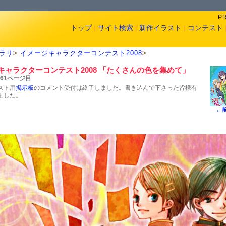
P
トップ
|
サイト検索
|
新作イラスト
|
コンテスト
ラリ
>
イメージキャラクターコンテスト2008
>
キャラクターコンテスト2008 「たくさんの色を集めて」
 61ページ目
スト用
掲示板
のコメント受付は終了しました。書き込んで下さった皆様有
ました。
←