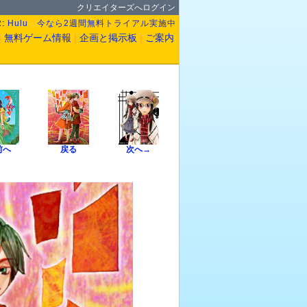
クリエイターズへログイン
R:
Hulu 今なら2週間無料トライアル実施中
|
無料ゲーム情報
|
企画と掲示板
|
ご案内
前へ
戻る
次へ→