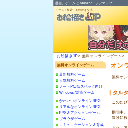
漫画、ゲームは
Amazon
|
ソフマップ
イラスト検索・お絵かき交流
お絵描きJP
> 無料オンラインゲーム>
オン
無料オンラインゲーム
最新無料ゲーム
無料オン
人気無料ゲーム
ノートPC/低スペック向け
タル
Windows7対応ゲーム
かわいいオンラインRPG
このたび
リアルなオンラインRPG
期間中、
FPS＆アクションゲーム
冒険に役
ブラウザゲーム
コミュニケーション＆育成
また、ア