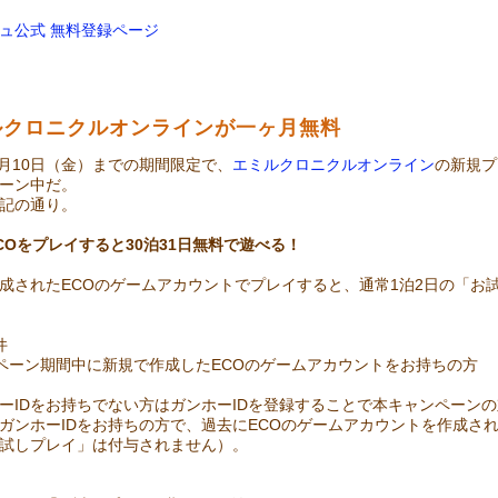
ュ公式 無料登録ページ
ルクロニクルオンラインが一ヶ月無料
年4月10日（金）までの期間限定で、
エミルクロニクルオンライン
の新規プ
ーン中だ。
記の通り。
COをプレイすると30泊31日無料で遊べる！
成されたECOのゲームアカウントでプレイすると、通常1泊2日の「お試
件
ンペーン期間中に新規で作成したECOのゲームアカウントをお持ちの方
ーIDをお持ちでない方はガンホーIDを登録することで本キャンペーン
ガンホーIDをお持ちの方で、過去にECOのゲームアカウントを作成さ
試しプレイ」は付与されません）。