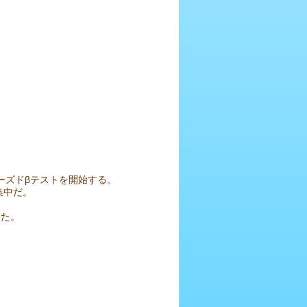
ローズドβテストを開始する。
集中だ。
いた。