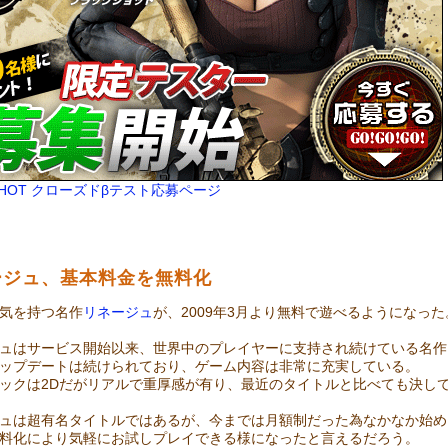
KSHOT クローズドβテスト応募ページ
ージュ、基本料金を無料化
気を持つ名作
リネージュ
が、2009年3月より無料で遊べるようになった
ュはサービス開始以来、世界中のプレイヤーに支持され続けている名作フ
ップデートは続けられており、ゲーム内容は非常に充実している。
ックは2Dだがリアルで重厚感が有り、最近のタイトルと比べても決し
ュは超有名タイトルではあるが、今までは月額制だった為なかなか始め
料化により気軽にお試しプレイできる様になったと言えるだろう。