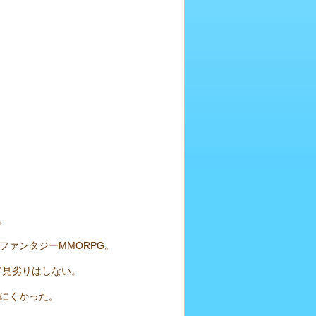
。
ァンタジーMMORPG。
て見劣りはしない。
にくかった。