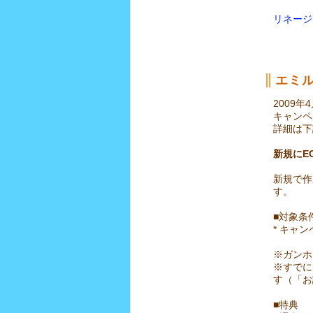
リネージ
エミ
2009
キャンペ
詳細は下
新規にE
新規で作
す。
■対象条
* キャ
※ガンホ
※すでに
す（「お
■特典