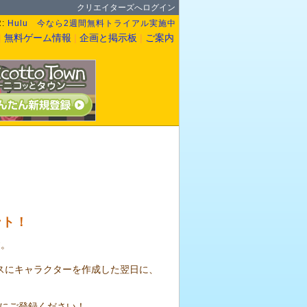
クリエイターズへログイン
R:
Hulu 今なら2週間無料トライアル実施中
|
無料ゲーム情報
|
企画と掲示板
|
ご案内
ント！
す。
スにキャラクターを作成した翌日に、
にご登録ください！