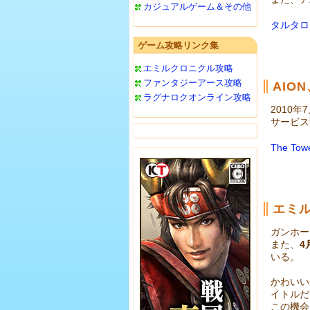
カジュアルゲーム＆その他
タルタロ
ゲーム攻略リンク集
エミルクロニクル攻略
ファンタジーアース攻略
AIO
ラグナロクオンライン攻略
2010年
サービス
The To
エミ
ガンホー
また、
4
いる。
かわいい
イトルだ
この機会