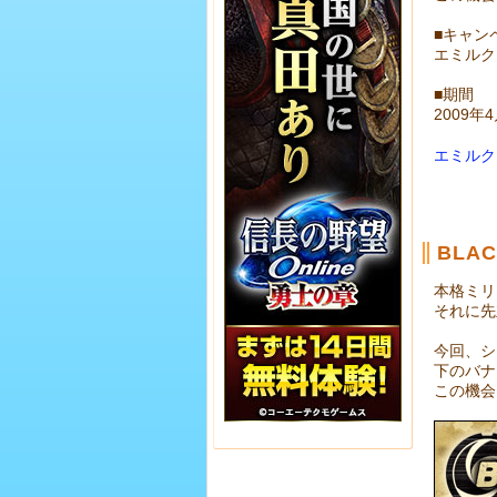
■キャン
エミルク
■期間
2009年
エミルク
BLA
本格ミリ
それに先
今回、シ
下のバナ
この機会