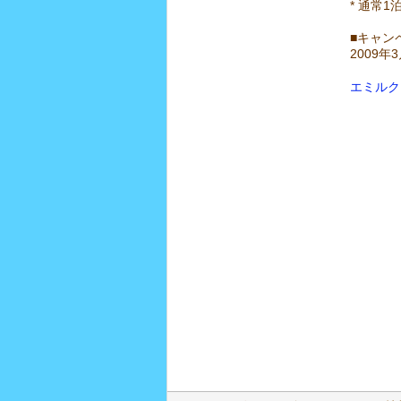
* 通常
■キャン
2009年
エミルク