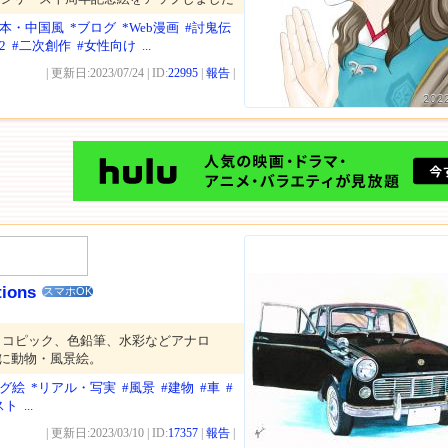
日本・中国風
*ブログ
*Web漫画
#討鬼伝
2
#二次創作
#女性向け
...
| 更新日:2023/07/24 | ID:
22995
|
報告
|
202
tions
スマホOK
。コピック、色鉛筆、水彩などアナロ
かに動物・風景絵。
ログ絵
*リアル・写実
#風景
#建物
#車
#
スト
...
| 更新日:2023/03/10 | ID:
17357
|
報告
|