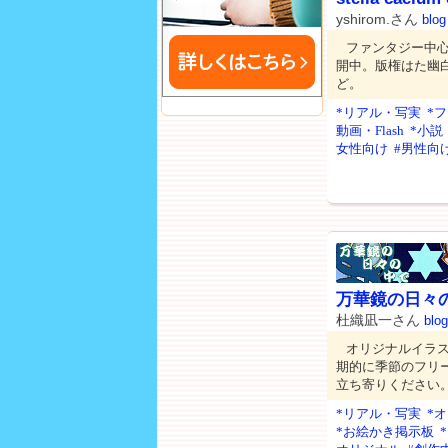
yshirom.さん
blog
ファンタジー中
開中。版権はた幽白.
ど。
*リアル・写実
*
動画・Flash
*小説
女性向け
#男性向
万華鏡の日々
杜織凪一さん
blog
オリジナルイラ
期的に季節のフリ
立ち寄りください
*リアル・写実
*
*お絵かき掲示板