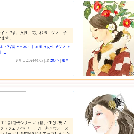
サイトです。女性、花、和風、ツノ、子
います。
アル・写実
*日本・中国風
#女性
#ツノ
#
猫
...
| 更新日:2024/01/05 | ID:
20347
|
報告
|
20
主に討鬼伝シリーズ（箱、CPは2男ノ
サク（ジェフ×マリ）、肉（基本ウォーズ
伝シリーズ十周年記念絵をアップしました