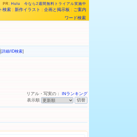
PR:
Hulu 今なら2週間無料トライアル実施中
ト検索
|
新作イラスト
|
企画と掲示板
|
ご案内
ワード検索
[
詳細/ID検索
]
リアル・写実の：
INランキング
表示順