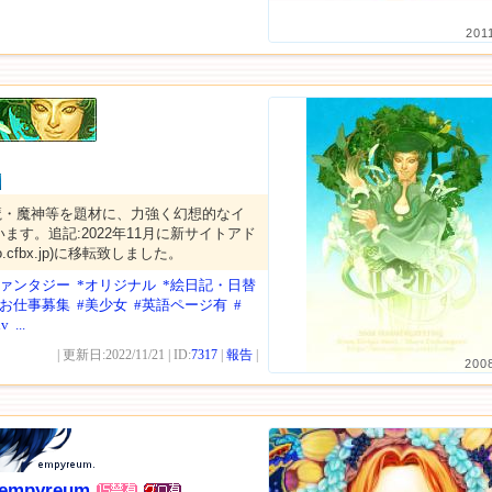
201
魔・魔神等を題材に、力強く幻想的なイ
ます。追記:2022年11月に新サイトアド
-co.cfbx.jp)に移転致しました。
ファンタジー
*オリジナル
*絵日記・日替
*お仕事募集
#美少女
#英語ページ有
#
iv
...
| 更新日:2022/11/21 | ID:
7317
|
報告
|
200
m empyreum