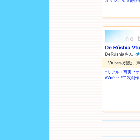
オリジナル
#創作
De Rúshia Vt
DeRúshiaさん
Vtuberの活
*リアル・写実
*
#Vtuber
#二次創作