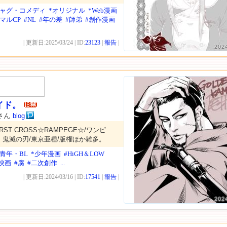
ギャグ・コメディ
*オリジナル
*Web漫画
マルCP
#NL
#年の差
#師弟
#創作漫画
| 更新日:2025/03/24 | ID:
23123
|
報告
|
202
サイド。
tさん
blog
ORST CROSS☆RAMPEGE☆/ワンピ
鬼滅の刃/東京亜種/版権ほか雑多。
美青年・BL
*少年漫画
#HiGH＆LOW
映画
#腐
#二次創作
...
| 更新日:2024/03/16 | ID:
17541
|
報告
|
202