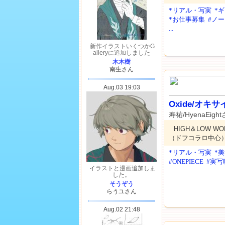
*リアル・写実
*
*お仕事募集
#ノー
...
Oxide/オキ
寿祐/HyenaEigh
HIGH＆LOW W
（ドフコラロ中心）
*リアル・写実
*
#ONEPIECE
#実写