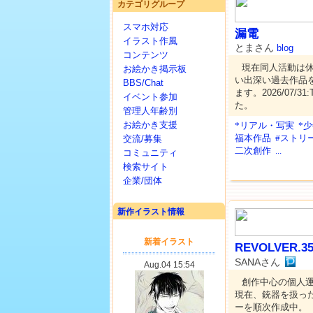
カテゴリグループ
スマホ対応
漏電
イラスト作風
とまさん
blog
コンテンツ
現在同人活動は
お絵かき掲示板
い出深い過去作品
BBS/Chat
ます。2026/07
イベント参加
た。
管理人年齢別
お絵かき支援
*リアル・写実
*
福本作品
#ストリ
交流/募集
二次創作
...
コミュニティ
検索サイト
企業/団体
新作イラスト情報
REVOLVER.35
SANAさん
創作中心の個人
現在、銃器を扱っ
ーを順次作成中。