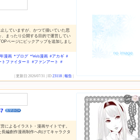
休止していますが、かつて描いていた思
を、まったり公開する目的で運営してい
/31:TOPページにピックアップを追加しまし
少年漫画
*ブログ
*Web漫画
#アカギ
#
ートファイターⅡ
#ファンアート
#
| 更新日:2026/07/31 | ID:
23118
|
報告
|
7
スマホOK
運営によるイラスト・漫画サイトです。
た長編創作漫画制作へ向けてキャラクタ