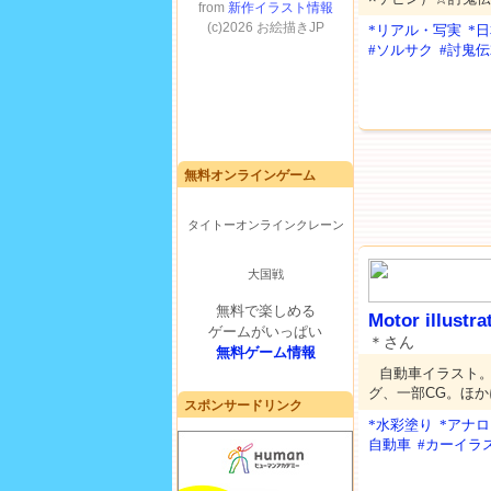
*リアル・写実
*
#ソルサク
#討鬼伝
無料オンラインゲーム
タイトーオンラインクレーン
大国戦
無料で楽しめる
Motor illustra
ゲームがいっぱい
＊さん
無料ゲーム情報
自動車イラスト
グ、一部CG。ほ
スポンサードリンク
*水彩塗り
*アナ
自動車
#カーイラ