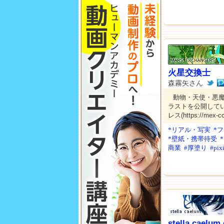
火星交換士
森霧矢さん
動物・天使・悪
ラストを公開してい
レス(https://mex
*リアル・写実
*
*壁紙・携帯待受
商業
#厚塗り
#pix
stella caelu