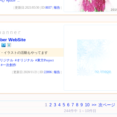
中心
#pixiv
...
| 更新日:2021/05/30 | ID:
8037
|
報告
|
201
uber WebSite
動、声・イラストの活動もやってます
オリジナル
#オリジナル
#東方Project
#一次創作
| 更新日:2020/11/21 | ID:
22896
|
報告
|
1
2
3
4
5
6
7
8
9
10
>>
次ページ
244件中 1～10件目