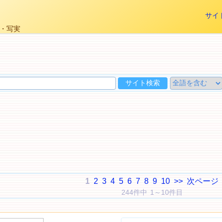
サイ
ル・写実
1
2
3
4
5
6
7
8
9
10
>>
次ページ
244件中 1～10件目