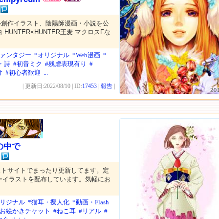
心創作イラスト、陰陽師漫画・小説を公
HUNTER×HUNTER王麦.マクロスFな
ファンタジー
*オリジナル
*Web漫画
*
・詩
#初音ミク
#残虐表現有り
#
け
#初心者歓迎
...
| 更新日:2022/08/10 | ID:
17453
|
報告
|
20
の中で
ストサイトでまったり更新してます。定
ーイラストを配布しています。気軽にお
。
オリジナル
*猫耳・擬人化
*動画・Flash
*お絵かきチャット
#ねこ耳
#リアル
#