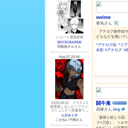
swime
香烏さん
アナログ創作絵
どもなどを描いて
*アナログ絵
*リ
水彩
#アナログ
#
闘牛庵
スマホOK
高峰さん
blog
漫画と絵と小説。
フ×刀也）、ソル
×ケビン）☆討鬼