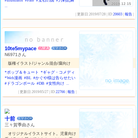
#Illustrator
#Fate
#宝石の国
#刀剣乱舞
2019.12.15
...
| 更新日:2019/07/28 | ID:
20603
|
報告
|
10te5mypace
スマホOK
N6971さん
版権イラスト/ジャンル混合/腐向け
*ポップ＆キュート
*ギャグ・コメディ
*Web漫画
#BL
#かぐや様は告らせたい
#ドラゴンボール
#DB
#女性向け
...
| 更新日:2019/05/27 | ID:
22766
|
報告
|
十前
スマホOK
三々賀季由さん
オリジナルイラストサイト。児童向け