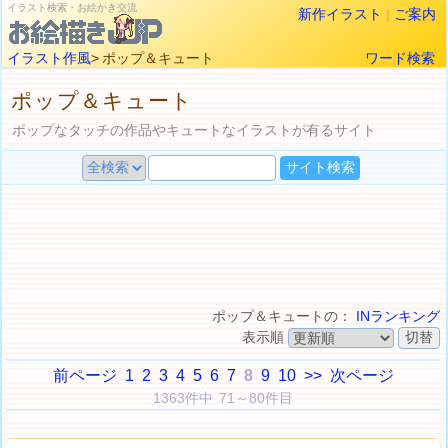
イラスト検索・お絵かき交流
新作イラスト
|
ご案内
イラスト作風
> ポップ＆キュート
ワード検索
ポップ＆キュート
ポップなタッチの作品やキュートなイラストが有るサイト
ポップ＆キュートの：
INランキング
表示順
前ページ
1
2
3
4
5
6
7
8
9
10
>>
次ページ
1363件中 71～80件目