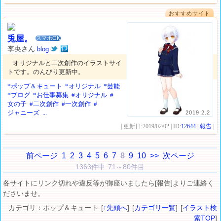
おすすめサイト
兎屋。
スマホOK
李央さん
blog
オリジナルと二次創作のイラストサイ
トです。のんびり更新中。
*ポップ＆キュート
*オリジナル
*芸能
*ブログ
*お仕事募集
#オリジナル
#
女の子
#二次創作
#一次創作
#
ジャニーズ
...
2019.2.2
| 更新日:2019/02/02 | ID:
12644
|
報告
|
前ページ
1
2
3
4
5
6
7
8
9
10
>>
次ページ
1363件中 71～80件目
各サイトにリンク切れや違反等が御座いましたら[報告]よりご連絡く
ださいませ。
カテゴリ：ポップ＆キュート [
↑先頭へ
] [
カテゴリ一覧
] [
イラスト検
索TOP
]