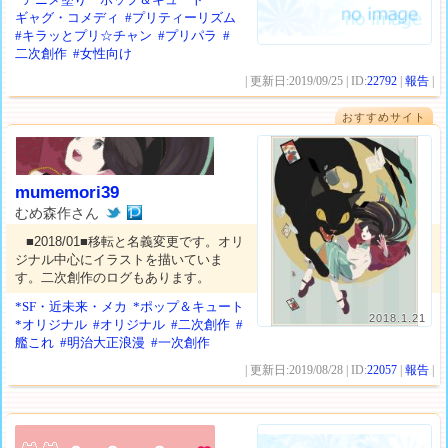
ギャグ・コメディ
#プリティーリズム
#キラッとプリ☆チャン
#プリパラ
#
二次創作
#女性向け
| 更新日:2019/09/25 | ID:
22792
|
報告
|
おすすめサイト
mumemori39
むめ森作さん
■2018/01■移転と名義変更です。オリ
ジナル中心にイラストを描いていま
す。二次創作のログもあります。
*SF・近未来・メカ
*ポップ＆キュート
2018.1.21
*オリジナル
#オリジナル
#二次創作
#
艦これ
#明治大正浪漫
#一次創作
| 更新日:2019/08/28 | ID:
22057
|
報告
|