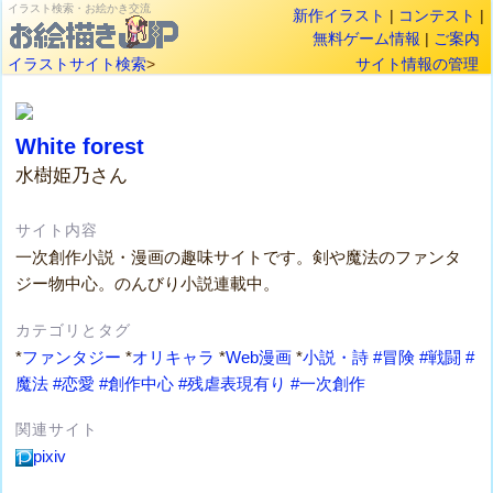
イラスト検索・お絵かき交流
新作イラスト
|
コンテスト
|
無料ゲーム情報
|
ご案内
イラストサイト検索
>
サイト情報の管理
White forest
水樹姫乃さん
サイト内容
一次創作小説・漫画の趣味サイトです。剣や魔法のファンタ
ジー物中心。のんびり小説連載中。
カテゴリとタグ
*
ファンタジー
*
オリキャラ
*
Web漫画
*
小説・詩
#冒険
#戦闘
#
魔法
#恋愛
#創作中心
#残虐表現有り
#一次創作
関連サイト
pixiv