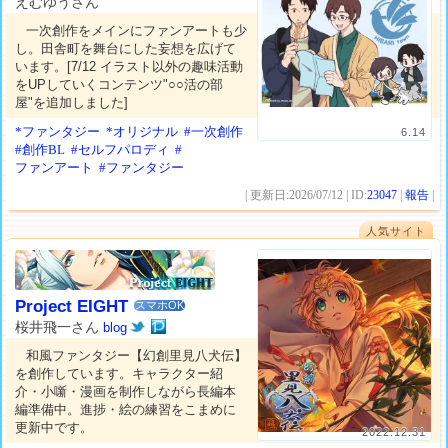
えむゆうさん
一次創作をメインにファンアートも少
し。田舎町を舞台にした妄想を広げて
います。[7/12 イラスト以外の趣味活動
をUPしていくコンテンツ"○○活の部
屋"を追加しました]
*ファンタジー
*オリジナル
#一次創作
6.14
#創作BL
#セルフパロディ
#
ファンアート
#ファンタジー
| 更新日:2026/07/12 | ID:
23047
|
報告
|
人気サイト
Project EIGHT
スマホOK
桜井飛一さん
blog
和風ファンタジー【幻創里見八犬伝】
を創作しています。キャラクター紹
介・小噺・漫画を制作しながら長編本
編準備中。進捗・絵の練習をこまめに
更新中です。
2022.12.31