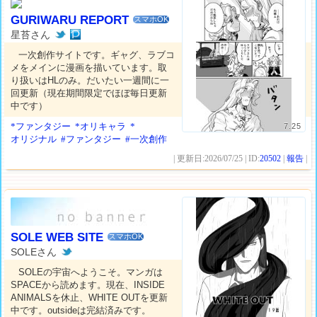
GURIWARU REPORT
スマホOK
星苔さん
一次創作サイトです。ギャグ、ラブコ
メをメインに漫画を描いています。取
り扱いはHLのみ。だいたい一週間に一
回更新（現在期間限定でほぼ毎日更新
中です）
*ファンタジー
*オリキャラ
*
7.25
オリジナル
#ファンタジー
#一次創作
| 更新日:2026/07/25 | ID:
20502
|
報告
|
SOLE WEB SITE
スマホOK
SOLEさん
SOLEの宇宙へようこそ。マンガは
SPACEから読めます。現在、INSIDE
ANIMALSを休止、WHITE OUTを更新
中です。outsideは完結済みです。