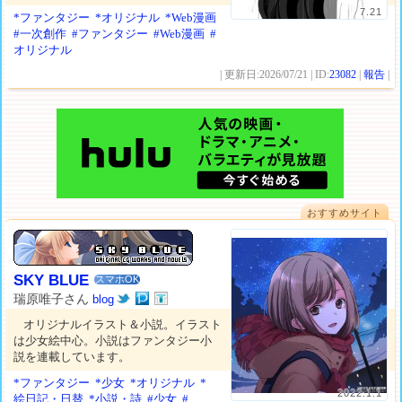
7.21
*ファンタジー
*オリジナル
*Web漫画
#一次創作
#ファンタジー
#Web漫画
#
オリジナル
| 更新日:2026/07/21 | ID:
23082
|
報告
|
おすすめサイト
SKY BLUE
スマホOK
瑞原唯子さん
blog
オリジナルイラスト＆小説。イラスト
は少女絵中心。小説はファンタジー小
説を連載しています。
*ファンタジー
*少女
*オリジナル
*
2022.1.1
絵日記・日替
*小説・詩
#少女
#