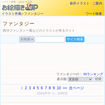
イラスト検索・お絵かき交流
新作イラスト
|
ご案内
イラスト作風
> ファンタジー
ワード検索
ファンタジー
西洋ファンタジー風などのイラストが有るサイト
ファンタジーの：
INランキング
表示順
1
2
3
4
5
6
7
8
9
10
>>
次ページ
2264件中 1～10件目