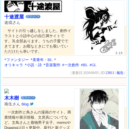
十途渡屋
スマホOK
途或さん
サイトの引っ越しをしました。創作イ
ラストと小話中心の自己満サイトで
す。3L全部あります。うちの子愛でで
きてます。お暇なときにでも覗いてい
ただけたら幸いです。
3.19
*ファンタジー
*美青年・BL
*
オリキャラ
*小説・詩
*音楽製作
#一次創作
#BL
#GL
| 更新日:2026/08/05 | ID:
23011
|
報告
|
木木樹
スマホOK
南生さん
blog
一次創作と鳥さんの漫画のサイト。商
業情報や展示情報、文房具についてな
ど。文鳥さんと着物男子女子。memoや
Drawingは日々更新中。新刊と新グッズ