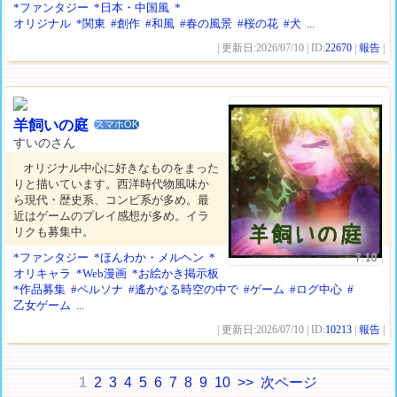
*ファンタジー
*日本・中国風
*
オリジナル
*関東
#創作
#和風
#春の風景
#桜の花
#犬
...
| 更新日:2026/07/10 | ID:
22670
|
報告
|
羊飼いの庭
スマホOK
すいのさん
オリジナル中心に好きなものをまった
りと描いています。西洋時代物風味か
ら現代・歴史系、コンビ系が多め。最
近はゲームのプレイ感想が多め。イラ
リクも募集中。
*ファンタジー
*ほんわか・メルヘン
*
7.10
オリキャラ
*Web漫画
*お絵かき掲示板
*作品募集
#ペルソナ
#遙かなる時空の中で
#ゲーム
#ログ中心
#
乙女ゲーム
...
| 更新日:2026/07/10 | ID:
10213
|
報告
|
1
2
3
4
5
6
7
8
9
10
>>
次ページ