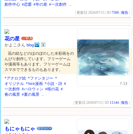
創作中心
#恋愛
#年の差
#一次創作
...
| 更新日:2026/07/15 | ID:
7500
|
報告
|
花の星
かよこさん
blog
花の絵などのほのぼのした水彩画をの
んびり創作しています。フリーゲーム
や漫画等もあります。フリーゲームは
スマホでできるものもあります。
*アナログ絵
*ファンタジー
*
オリジナル
*Web漫画
*小説・詩
#
7.13
一次創作
#ハロウィン
#桜の花
#
春の風景
#夏の風景
...
| 更新日:2026/07/13 | ID:
11144
|
報告
|
もにゃもにゃ
スマホOK