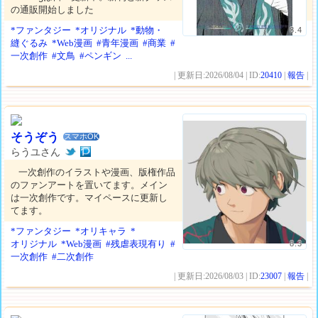
の通販開始しました
*ファンタジー
*オリジナル
*動物・
8.4
縫ぐるみ
*Web漫画
#青年漫画
#商業
#
一次創作
#文鳥
#ペンギン
...
| 更新日:2026/08/04 | ID:
20410
|
報告
|
そうぞう
スマホOK
らうユさん
一次創作のイラストや漫画、版権作品
のファンアートを置いてます。メイン
は一次創作です。マイペースに更新し
てます。
*ファンタジー
*オリキャラ
*
オリジナル
*Web漫画
#残虐表現有り
#
8.3
一次創作
#二次創作
| 更新日:2026/08/03 | ID:
23007
|
報告
|