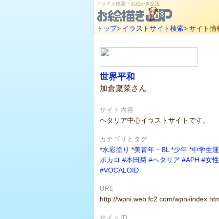
イラスト検索・お絵かき交流
トップ
>
イラストサイト検索
>
サイト情
世界平和
加倉稟菜さん
サイト内容
ヘタリア中心イラストサイトです。
カテゴリとタグ
*
水彩塗り
*
美青年・BL
*
少年
*
中学生運
ボカロ
#本田菊
#ヘタリア
#APH
#女
#VOCALOID
URL
http://wpni.web.fc2.com/wpni/index.ht
サイトID