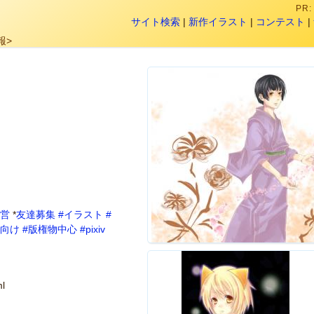
PR
サイト検索
|
新作イラスト
|
コンテスト
|
報>
営
*
友達募集
#イラスト
#
性向け
#版権物中心
#pixiv
ml