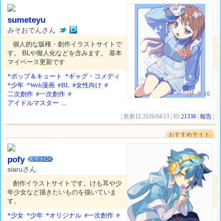
sumeteyu
みそおでんさん
個人的な版権・創作イラストサイトで
す。 BLや擬人化などを含みます。 基本
マイペース更新です
*ポップ＆キュート
*ギャグ・コメディ
*少年
*Web漫画
#BL
#女性向け
#
二次創作
#一次創作
#
5.30
アイドルマスター
...
| 更新日:2026/04/13 | ID:
21338
|
報告
|
おすすめサイト
pofy
スマホOK
siaruさん
創作イラストサイトです。けも耳や少
年少女など描きたいものを描いていま
す。
*少女
*少年
*オリジナル
#一次創作
#