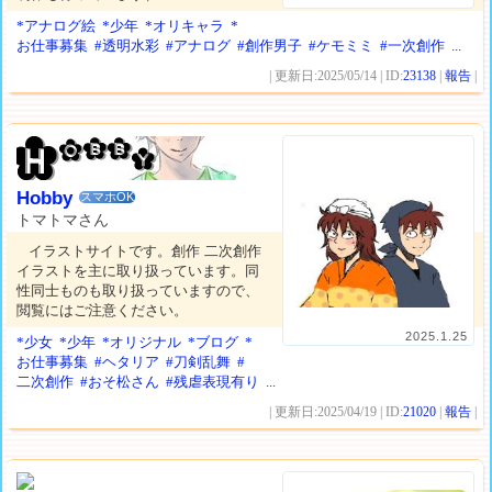
*アナログ絵
*少年
*オリキャラ
*
お仕事募集
#透明水彩
#アナログ
#創作男子
#ケモミミ
#一次創作
...
| 更新日:2025/05/14 | ID:
23138
|
報告
|
Hobby
スマホOK
トマトマさん
イラストサイトです。創作 二次創作
イラストを主に取り扱っています。同
性同士ものも取り扱っていますので、
閲覧にはご注意ください。
2025.1.25
*少女
*少年
*オリジナル
*ブログ
*
お仕事募集
#ヘタリア
#刀剣乱舞
#
二次創作
#おそ松さん
#残虐表現有り
...
| 更新日:2025/04/19 | ID:
21020
|
報告
|