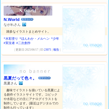
N.World
スマホOK
ながれさん
雑多なイラストまとめサイト。
*水彩塗り
*ほんわか・メルヘン
*少年
#実況者
#二次創作
| 更新日:2025/06/17 | ID:
23071
|
報告
|
黒夏だって色々。
スマホOK
黒夏さん
趣味でイラストを描いている黒夏によ
る創作イラストサイトです。コピック
や水彩などの主にアナログイラストを
制作しています。(最近はデジタルでの
制作も行っています）