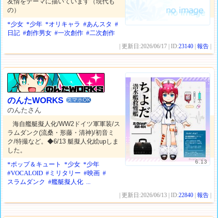
友情をテーマに描いています（現代も
の）
*少女
*少年
*オリキャラ
#あんスタ
#
日記
#創作男女
#一次創作
#二次創作
| 更新日:2026/06/17 | ID:
23140
|
報告
|
のんたWORKS
スマホOK
のんたさん
海自艦艇擬人化/WW2ドイツ軍軍装/ス
ラムダンク(流桑・形藤・清神)/初音ミ
ク/特撮など。◆6/13 艇擬人化絵upしま
した。
6.13
*ポップ＆キュート
*少女
*少年
#VOCALOID
#ミリタリー
#映画
#
スラムダンク
#艦艇擬人化
...
| 更新日:2026/06/13 | ID:
22840
|
報告
|