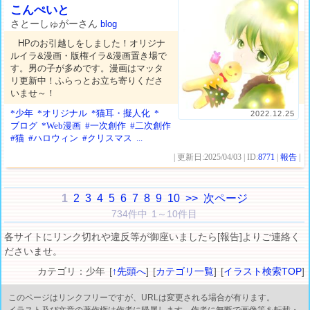
こんぺいと
さとーしゅがーさん
blog
HPのお引越しをしました！オリジナ
ルイラ&漫画・版権イラ&漫画置き場で
す。男の子が多めです。漫画はマッタ
リ更新中！ふらっとお立ち寄りくださ
いませ～！
*少年
*オリジナル
*猫耳・擬人化
*
2022.12.25
ブログ
*Web漫画
#一次創作
#二次創作
#猫
#ハロウィン
#クリスマス
...
| 更新日:2025/04/03 | ID:
8771
|
報告
|
1
2
3
4
5
6
7
8
9
10
>>
次ページ
734件中 1～10件目
各サイトにリンク切れや違反等が御座いましたら[報告]よりご連絡く
ださいませ。
カテゴリ：少年 [
↑先頭へ
] [
カテゴリ一覧
] [
イラスト検索TOP
]
このページはリンクフリーですが、URLは変更される場合が有ります。