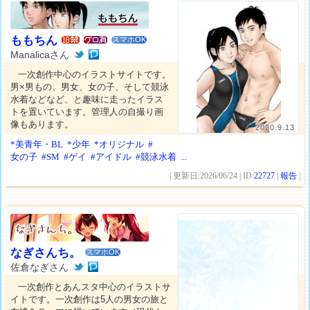
ももちん
スマホOK
Manalicaさん
一次創作中心のイラストサイトです。
男×男もの、男女、女の子、そして競泳
水着などなど、と趣味に走ったイラス
トを置いています。管理人の自撮り画
像もあります。
2020.9.13
*美青年・BL
*少年
*オリジナル
#
女の子
#SM
#ゲイ
#アイドル
#競泳水着
...
| 更新日:2026/06/24 | ID:
22727
|
報告
|
なぎさんち。
スマホOK
佐倉なぎさん
一次創作とあんスタ中心のイラストサ
イトです。一次創作は5人の男女の旅と