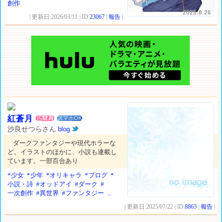
創作
2025.8.26
| 更新日:2026/03/11 | ID:
23067
|
報告
|
紅蒼月
スマホOK
沙良せつらさん
blog
ダークファンタジーや現代ホラーな
ど。イラストのほかに、小説も連載し
ています。一部百合あり
*少女
*少年
*オリキャラ
*ブログ
*
小説・詩
#オッドアイ
#ダーク
#
一次創作
#異世界
#ファンタジー
...
| 更新日:2025/07/22 | ID:
8863
|
報告
|