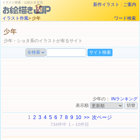
イラスト検索・お絵かき交流
新作イラスト
|
ご案内
イラスト作風
> 少年
ワード検索
少年
少年・ショタ系のイラストが有るサイト
少年の：
INランキング
表示順
1
2
3
4
5
6
7
8
9
10
>>
次ページ
734件中 1～10件目