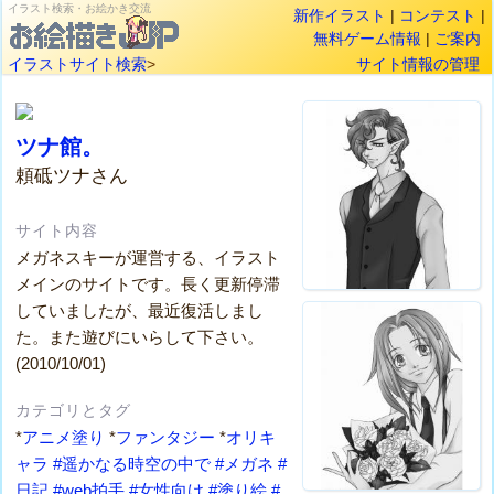
イラスト検索・お絵かき交流
新作イラスト
|
コンテスト
|
無料ゲーム情報
|
ご案内
イラストサイト検索
>
サイト情報の管理
ツナ館。
頼砥ツナさん
サイト内容
メガネスキーが運営する、イラスト
メインのサイトです。長く更新停滞
していましたが、最近復活しまし
た。また遊びにいらして下さい。
(2010/10/01)
カテゴリとタグ
*
アニメ塗り
*
ファンタジー
*
オリキ
ャラ
#遥かなる時空の中で
#メガネ
#
日記
#web拍手
#女性向け
#塗り絵
#