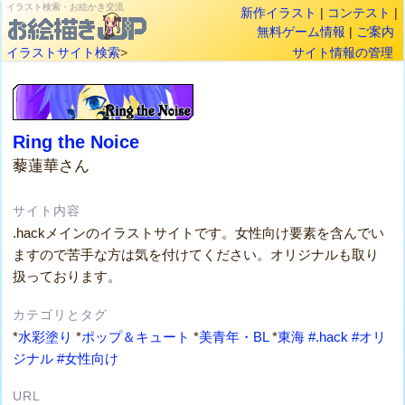
イラスト検索・お絵かき交流
新作イラスト
|
コンテスト
|
無料ゲーム情報
|
ご案内
イラストサイト検索
>
サイト情報の管理
Ring the Noice
藜蓮華さん
サイト内容
.hackメインのイラストサイトです。女性向け要素を含んでい
ますので苦手な方は気を付けてください。オリジナルも取り
扱っております。
カテゴリとタグ
*
水彩塗り
*
ポップ＆キュート
*
美青年・BL
*
東海
#.hack
#オリ
ジナル
#女性向け
URL