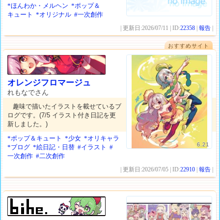
*ほんわか・メルヘン
*ポップ＆
キュート
*オリジナル
#一次創作
| 更新日:2026/07/11 | ID:
22358
|
報告
|
おすすめサイト
オレンジフロマージュ
れもなでさん
趣味で描いたイラストを載せているブ
ログです。(7/5 イラスト付き日記を更
新しました。)
*ポップ＆キュート
*少女
*オリキャラ
6.21
*ブログ
*絵日記・日替
#イラスト
#
一次創作
#二次創作
| 更新日:2026/07/05 | ID:
22910
|
報告
|