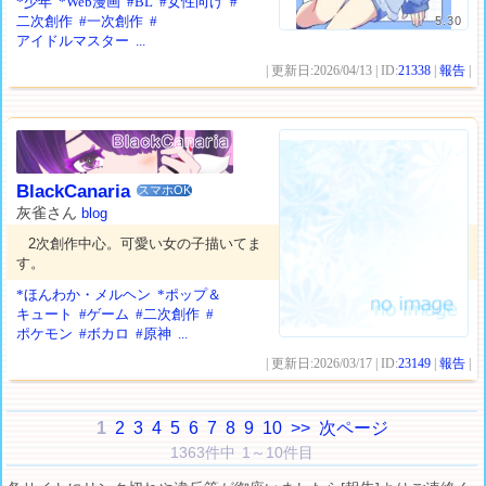
*少年
*Web漫画
#BL
#女性向け
#
二次創作
#一次創作
#
5.30
アイドルマスター
...
| 更新日:2026/04/13 | ID:
21338
|
報告
|
BlackCanaria
スマホOK
灰雀さん
blog
2次創作中心。可愛い女の子描いてま
す。
*ほんわか・メルヘン
*ポップ＆
キュート
#ゲーム
#二次創作
#
ポケモン
#ボカロ
#原神
...
| 更新日:2026/03/17 | ID:
23149
|
報告
|
1
2
3
4
5
6
7
8
9
10
>>
次ページ
1363件中 1～10件目