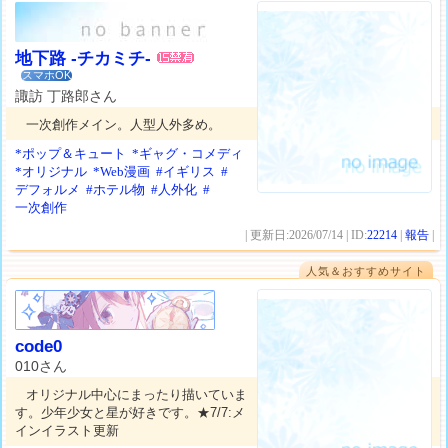
地下路 -チカミチ-
スマホOK
諏訪 丁路郎さん
一次創作メイン。人型人外多め。
*ポップ＆キュート
*ギャグ・コメディ
*オリジナル
*Web漫画
#イギリス
#
デフォルメ
#ホテル物
#人外化
#
一次創作
| 更新日:2026/07/14 | ID:
22214
|
報告
|
人気＆おすすめサイト
code0
010さん
オリジナル中心にまったり描いていま
す。少年少女と星が好きです。★7/7:メ
インイラスト更新