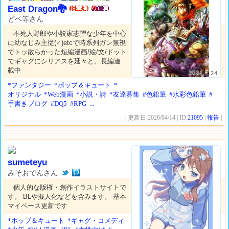
East Dragon🐉
どベ等さん
不死人野郎や小説家志望な少年を中心
に幼なじみ主従(♂)etcで時系列ガン無視
でトッ散らかった短編漫画/絵/文/ドット
でギャグにシリアスを延々と。長編連
載中
2024.7.24
*ファンタジー
*ポップ＆キュート
*
オリジナル
*Web漫画
*小説・詩
*友達募集
#色鉛筆
#水彩色鉛筆
#
手書きブログ
#DQ5
#RPG
...
| 更新日:2026/04/14 | ID:
21095
|
報告
|
sumeteyu
みそおでんさん
個人的な版権・創作イラストサイトで
す。 BLや擬人化などを含みます。 基本
マイペース更新です
*ポップ＆キュート
*ギャグ・コメディ