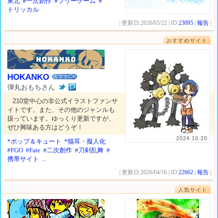
東北
#一次創作
#フリーゲーム
#
トリッカル
| 更新日:2026/05/22 | ID:
23095
|
報告
|
おすすめサイト
HOKANKO
スマホOK
弾丸おもちさん
210堂中心の非公式イラストファンサ
イトです。また、その他のジャンルも
扱っています。ゆっくり更新ですが、
ぜひ興味ある方はどうぞ！
2024.10.20
*ポップ＆キュート
*猫耳・擬人化
#FGO
#Fate
#二次創作
#刀剣乱舞
#
携帯サイト
...
| 更新日:2026/04/16 | ID:
22662
|
報告
|
人気サイト