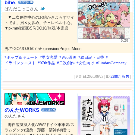
bihe.
スマホOK
ぱんだこっこさん
▼二次創作中心のお絵かきよろずサイ
トです。男✕女多め。チェレベル中心。
▼pkmn/戦国BSR/DQ10/無双/本家岩
5.28
男//YGO/JOJO/07thExpansion/ProjectMoon
*ポップ＆キュート
*男女恋愛
*Web漫画
*絵日記・日替
#
ドラゴンクエスト
#07th作品
#二次創作
#女性向け
#LimbusCompany
...
| 更新日:2026/06/23 | ID:
22887
|
報告
|
のんたWORKS
スマホOK
のんたさん
海自艦艇擬人化/WW2ドイツ軍軍装/ス
ラムダンク(流桑・形藤・清神)/初音ミ