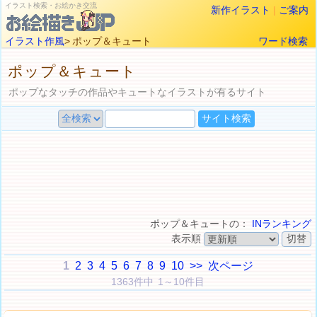
イラスト検索・お絵かき交流
新作イラスト
|
ご案内
イラスト作風
> ポップ＆キュート
ワード検索
ポップ＆キュート
ポップなタッチの作品やキュートなイラストが有るサイト
ポップ＆キュートの：
INランキング
表示順
1
2
3
4
5
6
7
8
9
10
>>
次ページ
1363件中 1～10件目