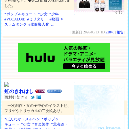
ク/特撮など。◆6/13 艇擬人化絵upしま
した。
6.13
*ポップ＆キュート
*少女
*少年
#VOCALOID
#ミリタリー
#映画
#
スラムダンク
#艦艇擬人化
...
| 更新日:2026/06/13 | ID:
22840
|
報告
|
虹のきれはし
スマホOK
西村虹架さん
一次創作・女の子中心のイラスト他、
フリゲやトリッカルの二次絵あり。
*ほんわか・メルヘン
*ポップ＆
キュート
*少女
*音楽製作
*北海道・