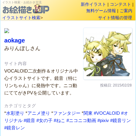
イラスト検索・お絵かき交流
新作イラスト
|
コンテスト
|
無料ゲーム情報
|
ご案内
イラストサイト検索
>
サイト情報の管理
aokage
みりんぼしさん
サイト内容
VOCALOID二次創作＆オリジナル中
心イラストサイトです。鏡音（特に
リンちゃん）に発熱中です。ニコ動
投稿日: 2015/02/28
にててがきPVを公開しています。
カテゴリとタグ
*
水彩塗り
*
アニメ塗り
*
ファンタジー
*
関東
#VOCALOID
#オ
リジナル
#鏡音
#女の子
#ねこ
#ニコニコ動画
#pixiv
#鏡音リン
#鏡音レン