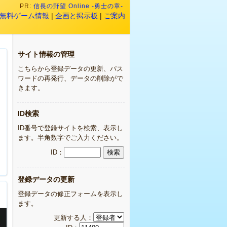
PR:
信長の野望 Online -勇士の章-
無料ゲーム情報
|
企画と掲示板
|
ご案内
サイト情報の管理
こちらから登録データの更新、パス
ワードの再発行、データの削除がで
きます。
ID検索
ID番号で登録サイトを検索、表示し
ます。半角数字でご入力ください。
ID：
登録データの更新
登録データの修正フォームを表示し
ます。
更新する人：