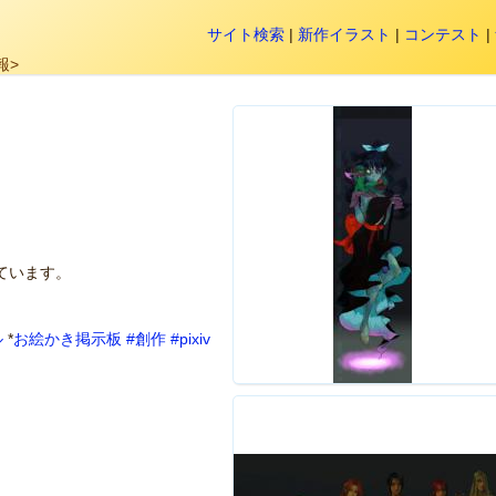
サイト検索
|
新作イラスト
|
コンテスト
|
報>
ています。
ル
*
お絵かき掲示板
#創作
#pixiv