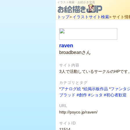
イラスト検索・お絵かき交流
トップ
>
イラストサイト検索
>
サイト情
raven
broadbeanさん
サイト内容
3人で活動しているサークルのHPで
カテゴリとタグ
*
アナログ絵
*
絵掲示板作品
*
ファンタ
ブラッド
#創作
#ショタ
#初心者歓迎
URL
http://psyco.jp/raven/
サイトID
11514