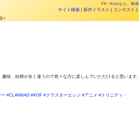
PR:
Huluなら、
サイト検索
|
新作イラスト
|
コンテスト
|
報>
す。趣味、絵柄が全く違うので色々な方に楽しんでいただけると思います
ジー
#CLANNAD
#KOF
#クラスターエッジ
#アニメ
#トリニティ・