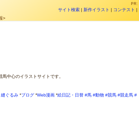
PR
サイト検索
|
新作イラスト
|
コンテスト
|
報>
競馬中心のイラストサイトです。
・縫ぐるみ
*
ブログ
*
Web漫画
*
絵日記・日替
#馬
#動物
#競馬
#競走馬
#