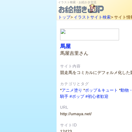
イラスト検索・お絵かき交流
トップ
>
イラストサイト検索
>
サイト情
馬屋
馬屋吉里さん
サイト内容
競走馬をコミカルにデフォルメ化した
カテゴリとタグ
*
アニメ塗り
*
ポップ＆キュート
*
動物
騎手
#ポップ
#初心者歓迎
URL
http://umaya.net/
サイトID
12423