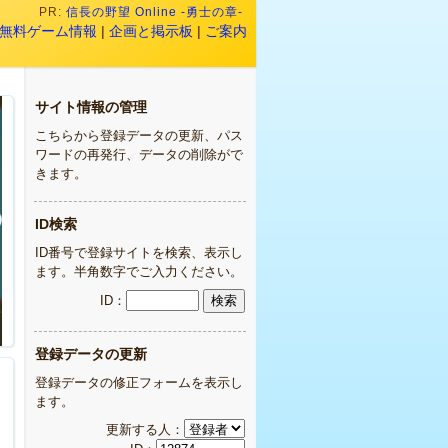
PR:
信長の野望 Online -勇士の章-
無料ゲーム情報
|
企画と掲示板
|
ご案内
サイト情報の管理
こちらから登録データの更新、パス
ワードの再発行、データの削除がで
きます。
ID検索
ID番号で登録サイトを検索、表示し
ます。半角数字でご入力ください。
ID：
登録データの更新
登録データの修正フォームを表示し
ます。
更新する人：