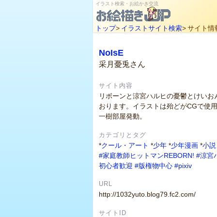
イラスト検索・お絵かき交流
トップ
>
イラストサイト検索
>
サイト情
NoIsE
采月憂兎さん
サイト内容
リボーンと涼宮ハルヒの憂鬱とけいお
おります。イラストは殆どがCGで使用
一樹部屋発動。
カテゴリとタグ
*
クール・アート
*
少年
*
少年漫画
*
小説
#家庭教師ヒットマンREBORN!
#涼宮
初心者歓迎
#版権物中心
#pixiv
URL
http://1032yuto.blog79.fc2.com/
サイトID