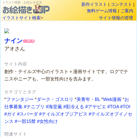
イラスト検索・お絵かき交流
新作イラスト
|
コンテスト
|
無料ゲーム情報
|
ご案内
イラストサイト検索
>
サイト情報の管理
ナイン
アオさん
サイト内容
創作・テイルズ中心のイラスト＋漫画サイトです。ログでテ
ニスやニーアも。一部女性向けを含みます。
カテゴリとタグ
*
ファンタジー
*
ダーク・ゴスロリ
*
美青年・BL
*
Web漫画
*
お
仕事募集
#テニプリ
#海堂薫
#彩冷える
#アヤビエ
#TOA
#TOI
#ガイ
#スパーダ
#テイルズオブジアビス
#テイルズオブイノセ
ンス
#一部15禁
#女性向け
関連サイト