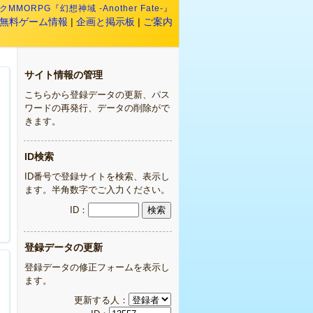
MMORPG『幻想神域 -Another Fate-』
無料ゲーム情報
|
企画と掲示板
|
ご案内
サイト情報の管理
こちらから登録データの更新、パス
ワードの再発行、データの削除がで
きます。
ID検索
ID番号で登録サイトを検索、表示し
ます。半角数字でご入力ください。
ID：
登録データの更新
登録データの修正フォームを表示し
ます。
更新する人：