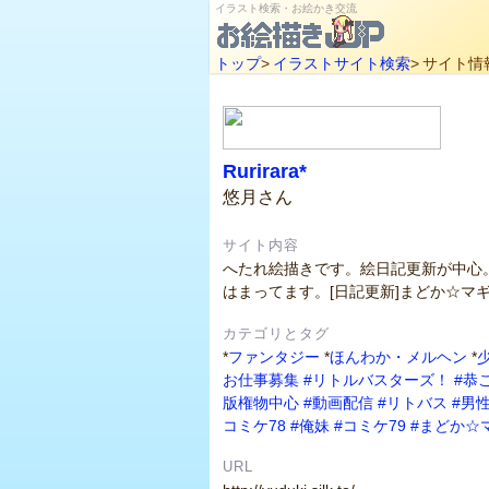
イラスト検索・お絵かき交流
トップ
>
イラストサイト検索
>
サイト情
Rurirara*
悠月さん
サイト内容
へたれ絵描きです。絵日記更新が中心
はまってます。[日記更新]まどか☆マ
カテゴリとタグ
*
ファンタジー
*
ほんわか・メルヘン
*
お仕事募集
#リトルバスターズ！
#恭
版権物中心
#動画配信
#リトバス
#男
コミケ78
#俺妹
#コミケ79
#まどか☆
URL