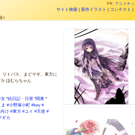
PR:
アニメチック
サイト検索
|
新作イラスト
|
コンテスト
|
報>
。リトバス、まどマギ、東方に
ギカ ほむらちゃん
少女
*
絵日記・日替
*
関東
*
こま
#小野塚小町
#key
#
性向け
#東方
#ユイ
#天使
#
マギカ