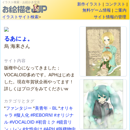
イラスト検索・お絵かき交流
新作イラスト
|
コンテスト
|
無料ゲーム情報
|
ご案内
イラストサイト検索
>
サイト情報の管理
るあにょ。
烏 海耒さん
サイト内容
版権中心になってきました；
VOCALOID多めです。APHはじめま
した。現在年賀状企画やってます！
詳しくはブログをみてくださいw
カテゴリとタグ
*
ファンタジー
*
美青年・BL
*
オリキ
ャラ
#擬人化
#REBORN!
#オリジナ
ル
#VOCALOID
#初音ミク
#鏡音リ
ン・レン
#女性向け
#APH
#版権物中