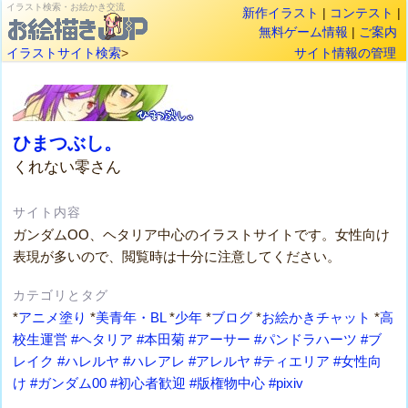
イラスト検索・お絵かき交流
新作イラスト
|
コンテスト
|
無料ゲーム情報
|
ご案内
イラストサイト検索
>
サイト情報の管理
ひまつぶし。
くれない零さん
サイト内容
ガンダムOO、ヘタリア中心のイラストサイトです。女性向け
表現が多いので、閲覧時は十分に注意してください。
カテゴリとタグ
*
アニメ塗り
*
美青年・BL
*
少年
*
ブログ
*
お絵かきチャット
*
高
校生運営
#ヘタリア
#本田菊
#アーサー
#パンドラハーツ
#ブ
レイク
#ハレルヤ
#ハレアレ
#アレルヤ
#ティエリア
#女性向
け
#ガンダム00
#初心者歓迎
#版権物中心
#pixiv