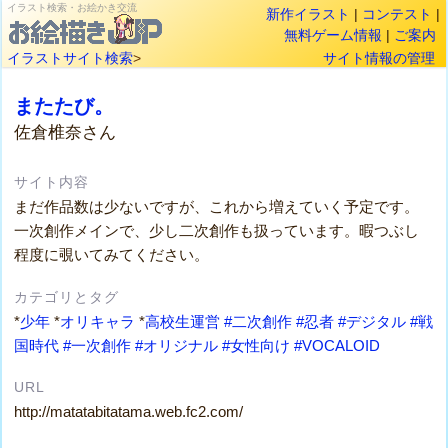
イラスト検索・お絵かき交流
新作イラスト
|
コンテスト
|
無料ゲーム情報
|
ご案内
イラストサイト検索
>
サイト情報の管理
またたび。
佐倉椎奈さん
サイト内容
まだ作品数は少ないですが、これから増えていく予定です。
一次創作メインで、少し二次創作も扱っています。暇つぶし
程度に覗いてみてください。
カテゴリとタグ
*
少年
*
オリキャラ
*
高校生運営
#二次創作
#忍者
#デジタル
#戦
国時代
#一次創作
#オリジナル
#女性向け
#VOCALOID
URL
http://matatabitatama.web.fc2.com/