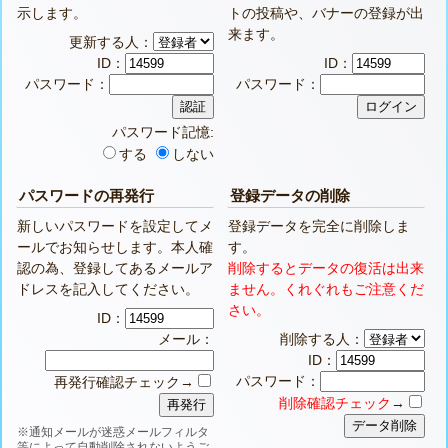
示します。
トの投稿や、バナーの登録が出
来ます。
更新する人：
ID：
ID：
パスワード：
パスワード：
パスワード記憶:
する
しない
パスワードの再発行
登録データの削除
新しいパスワードを設定してメ
登録データを完全に削除しま
ールでお知らせします。本人確
す。
認の為、登録してあるメールア
削除するとデータの復活は出来
ドレスを記入してください。
ません。くれぐれもご注意くだ
さい。
ID：
メール：
削除する人：
ID：
パスワード：
再発行確認チェック→
削除確認チェック
→
※通知メールが迷惑メールフィルタ
等によって自動削除されないようご