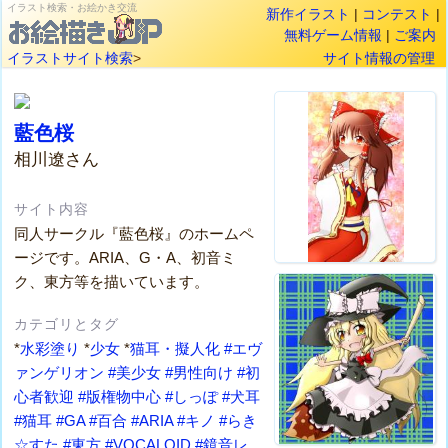
イラスト検索・お絵かき交流
新作イラスト
|
コンテスト
|
無料ゲーム情報
|
ご案内
イラストサイト検索
>
サイト情報の管理
藍色桜
相川遼さん
サイト内容
同人サークル『藍色桜』のホームペ
ージです。ARIA、G・A、初音ミ
ク、東方等を描いています。
カテゴリとタグ
*
水彩塗り
*
少女
*
猫耳・擬人化
#エヴ
ァンゲリオン
#美少女
#男性向け
#初
心者歓迎
#版権物中心
#しっぽ
#犬耳
#猫耳
#GA
#百合
#ARIA
#キノ
#らき
☆すた
#東方
#VOCALOID
#鏡音レ