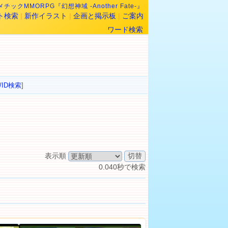
チックMMORPG『幻想神域 -Another Fate-』
ト検索
|
新作イラスト
|
企画と掲示板
|
ご案内
ワード検索
/ID検索
]
表示順
0.040秒で検索