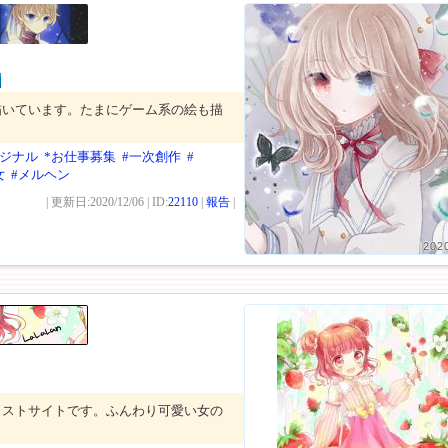
描いています。たまにゲーム系の絵も描
リジナル
*お仕事募集
#一次創作
#
女
#メルヘン
| 更新日:2020/12/06 | ID:
22110
|
報告
|
202
ラストサイトです。ふんわり可愛い女の
。