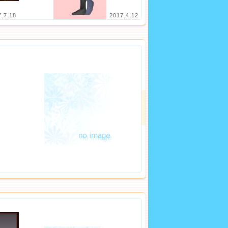
7.7.18
2017.4.12