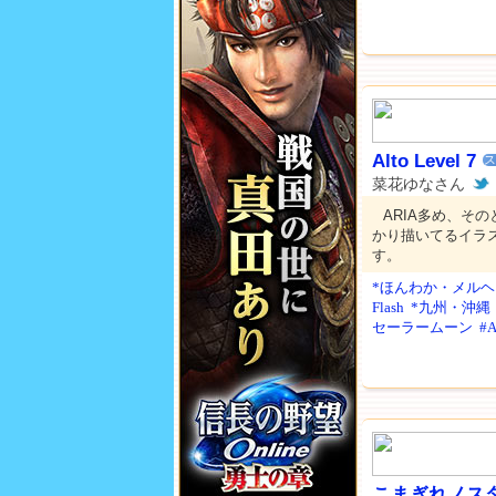
Alto Level 7
ス
菜花ゆなさん
ARIA多め、そ
かり描いてるイラ
す。
*ほんわか・メルヘ
Flash
*九州・沖縄
セーラームーン
#A
こまぎれノス