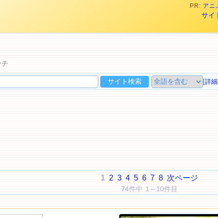
PR:
アニメ
サイ
ーチ
[
詳細
1
2
3
4
5
6
7
8
次ページ
74件中 1～10件目