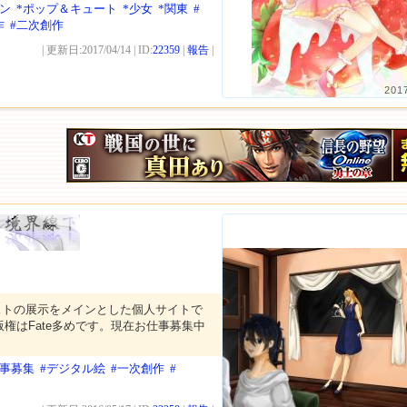
ン
*ポップ＆キュート
*少女
*関東
#
作
#二次創作
| 更新日:2017/04/14 | ID:
22359
|
報告
|
201
ストの展示をメインとした個人サイトで
権はFate多めです。現在お仕事募集中
仕事募集
#デジタル絵
#一次創作
#