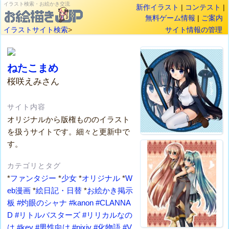
イラスト検索・お絵かき交流
新作イラスト
|
コンテスト
|
無料ゲーム情報
|
ご案内
イラストサイト検索
>
サイト情報の管理
ねたこまめ
桜咲えみさん
サイト内容
オリジナルから版権もののイラスト
を扱うサイトです。細々と更新中で
す。
カテゴリとタグ
*
ファンタジー
*
少女
*
オリジナル
*
W
eb漫画
*
絵日記・日替
*
お絵かき掲示
板
#灼眼のシャナ
#kanon
#CLANNA
D
#リトルバスターズ
#リリカルなの
は
#key
#男性向け
#pixiv
#化物語
#V