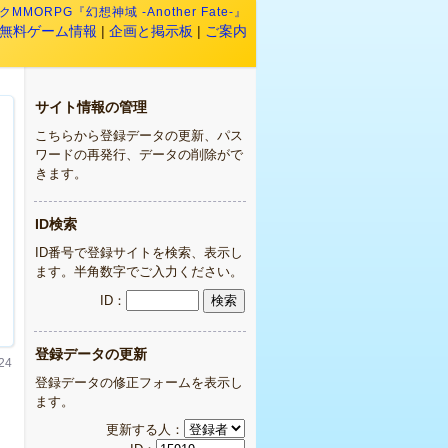
MMORPG『幻想神域 -Another Fate-』
無料ゲーム情報
|
企画と掲示板
|
ご案内
サイト情報の管理
こちらから登録データの更新、パス
ワードの再発行、データの削除がで
きます。
ID検索
ID番号で登録サイトを検索、表示し
ます。半角数字でご入力ください。
ID：
登録データの更新
24
登録データの修正フォームを表示し
ます。
更新する人：