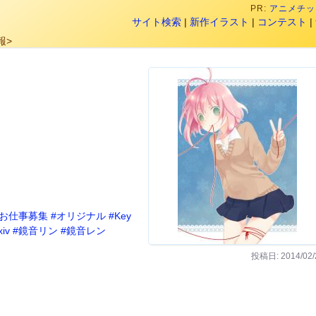
PR:
アニメチック
サイト検索
|
新作イラスト
|
コンテスト
|
報>
お仕事募集
#オリジナル
#Key
xiv
#鏡音リン
#鏡音レン
投稿日: 2014/02/