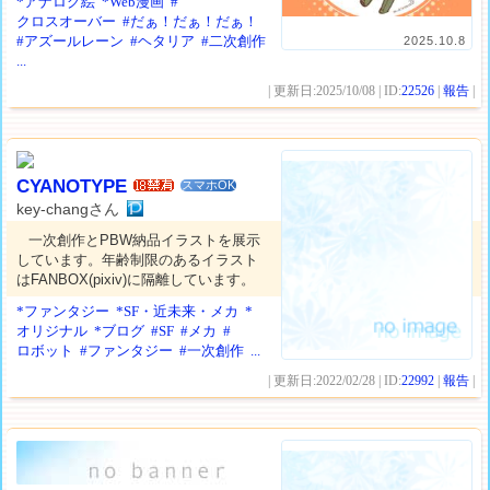
*アナログ絵
*Web漫画
#
クロスオーバー
#だぁ！だぁ！だぁ！
#アズールレーン
#ヘタリア
#二次創作
2025.10.8
...
| 更新日:2025/10/08 | ID:
22526
|
報告
|
CYANOTYPE
スマホOK
key-changさん
一次創作とPBW納品イラストを展示
しています。年齢制限のあるイラスト
はFANBOX(pixiv)に隔離しています。
*ファンタジー
*SF・近未来・メカ
*
オリジナル
*ブログ
#SF
#メカ
#
ロボット
#ファンタジー
#一次創作
...
| 更新日:2022/02/28 | ID:
22992
|
報告
|