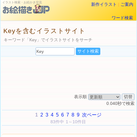
イラスト検索・お絵かき交流
新作イラスト
|
ご案内
ワード検索
Keyを含むイラストサイト
キーワード「Key」でイラストサイトをサーチ
表示順
0.040秒で検索
1
2
3
4
5
6
7
8
9
次ページ
83件中 1～10件目