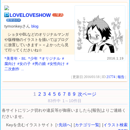
LOVELOVESHOW
スマホOK
tymonkeyさん
blog
ショタやBLなどのオリジナルマンガ
や版権物のイラストを描いてはブログ
に放置していきます＞＜よかったら見
て行ってくださいね☆
*美青年・BL
*少年
*オリジナル
#
2016.1.19
腐向け
#女の子
#男の娘
#女性向け
#
二次創作
...
| 更新日:2016/01/18 | ID:
21774
|
報告
|
1
2
3
4
5
6
7
8
9
次ページ
83件中 1～10件目
各サイトにリンク切れや違反等が御座いましたら[報告]よりご連絡く
ださいませ。
Keyを含むイラストサイト [
↑先頭へ
] [
カテゴリ一覧
] [
イラスト検索