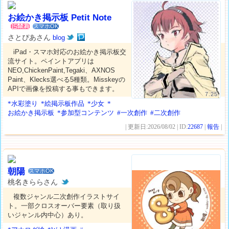
お絵かき掲示板 Petit Note
スマホOK
さとぴあさん
blog
iPad・スマホ対応のお絵かき掲示板交
流サイト。ペイントアプリは
NEO,ChickenPaint,Tegaki、AXNOS
Paint、Klecks選べる5種類。Misskeyの
APIで画像を投稿する事もできます。
7.25
*水彩塗り
*絵掲示板作品
*少女
*
お絵かき掲示板
*参加型コンテンツ
#一次創作
#二次創作
| 更新日:2026/08/02 | ID:
22687
|
報告
|
朝陽
スマホOK
桃名きららさん
複数ジャンル二次創作イラストサイ
ト。一部クロスオーバー要素（取り扱
いジャンル内中心）あり。