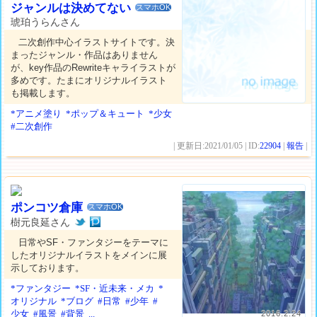
ジャンルは決めてない
スマホOK
琥珀うらんさん
二次創作中心イラストサイトです。決
まったジャンル・作品はありません
が、key作品のRewriteキャライラストが
多めです。たまにオリジナルイラスト
も掲載します。
*アニメ塗り
*ポップ＆キュート
*少女
#二次創作
| 更新日:2021/01/05 | ID:
22904
|
報告
|
ポンコツ倉庫
スマホOK
樹元良延さん
日常やSF・ファンタジーをテーマに
したオリジナルイラストをメインに展
示しております。
*ファンタジー
*SF・近未来・メカ
*
オリジナル
*ブログ
#日常
#少年
#
少女
#風景
#背景
...
2016.2.24