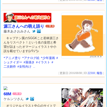
源三さんへの萌え語り
藤木あさおみさん
キャプテン翼のSGGKこと若林源三さ
んをリスペクト！という名の妄想と希
望が詰まったオマージュイラストや小
説を載せています(≧∇≦*)♪
2016.8.8
*アニメ塗り
*アナログ絵
*少年漫画
#
シュナイダー
#落描き
#イラスト
#
二次創作
#女性向け
...
| 更新日:2016/08/08 | ID:
22310
|
報告
|
68M
ケルンツさん
オリジナルイラスト中心のサイトで