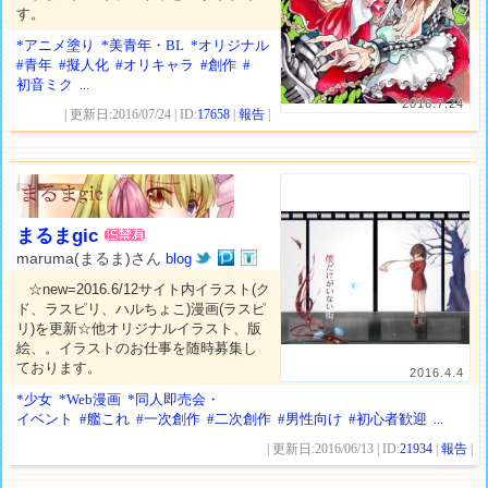
す。
*アニメ塗り
*美青年・BL
*オリジナル
#青年
#擬人化
#オリキャラ
#創作
#
初音ミク
...
2016.7.24
| 更新日:2016/07/24 | ID:
17658
|
報告
|
まるまgic
maruma(まるま)さん
blog
☆new=2016.6/12サイト内イラスト(ク
ド、ラスピリ、ハルちょこ)漫画(ラスピ
リ)を更新☆他オリジナルイラスト、版
絵、。イラストのお仕事を随時募集し
ております。
2016.4.4
*少女
*Web漫画
*同人即売会・
イベント
#艦これ
#一次創作
#二次創作
#男性向け
#初心者歓迎
...
| 更新日:2016/06/13 | ID:
21934
|
報告
|