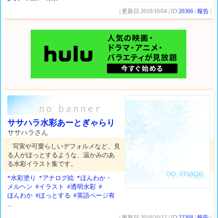
| 更新日:2018/10/04 | ID:
20366
|
報告
|
ササハラ水彩あーとぎゃらり
ササハラさん
写実や可愛らしいデフォルメなど、見
る人がほっとするような、温かみのあ
る水彩イラスト集です。
*水彩塗り
*アナログ絵
*ほんわか・
メルヘン
#イラスト
#透明水彩
#
ほんわか
#ほっとする
#英語ページ有
...
| 更新日:2016/10/12 | ID:
22368
|
報告
|