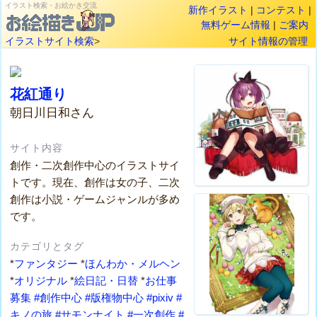
イラスト検索・お絵かき交流
新作イラスト
|
コンテスト
|
無料ゲーム情報
|
ご案内
イラストサイト検索
>
サイト情報の管理
花紅通り
朝日川日和さん
サイト内容
創作・二次創作中心のイラストサイ
トです。現在、創作は女の子、二次
創作は小説・ゲームジャンルが多め
です。
カテゴリとタグ
*
ファンタジー
*
ほんわか・メルヘン
*
オリジナル
*
絵日記・日替
*
お仕事
募集
#創作中心
#版権物中心
#pixiv
#
キノの旅
#サモンナイト
#一次創作
#