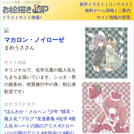
イラスト検索・お絵かき交流
新作イラスト
|
コンテスト
|
無料ゲーム情報
|
ご案内
イラストサイト検索
>
サイト情報の管理
マカロン・ノイローゼ
まめうささん
サイト内容
オリジナルで、化学元素の擬人化を
ちまちま描いています。ショタ・男
の娘多め。絶賛修行中の身。初心者
歓迎です♪
カテゴリとタグ
*
ほんわか・メルヘン
*
少年
*
猫耳・
擬人化
*
ブログ
*
友達募集
#化学
#擬
人化
#ハートの国のアリス
#クロー
バーの国のアリス
#女性向け
#初心