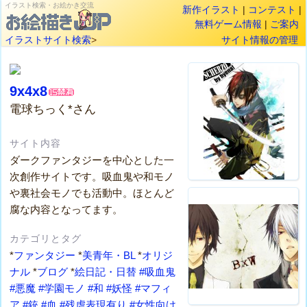
イラスト検索・お絵かき交流
新作イラスト
|
コンテスト
|
無料ゲーム情報
|
ご案内
イラストサイト検索
>
サイト情報の管理
9x4x8
電球ちっく*さん
サイト内容
ダークファンタジーを中心とした一
次創作サイトです。吸血鬼や和モノ
や裏社会モノでも活動中。ほとんど
腐な内容となってます。
カテゴリとタグ
*
ファンタジー
*
美青年・BL
*
オリジ
ナル
*
ブログ
*
絵日記・日替
#吸血鬼
#悪魔
#学園モノ
#和
#妖怪
#マフィ
ア
#銃
#血
#残虐表現有り
#女性向け