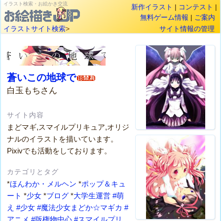
イラスト検索・お絵かき交流
新作イラスト
|
コンテスト
|
無料ゲーム情報
|
ご案内
イラストサイト検索
>
サイト情報の管理
蒼いこの地球で
白玉もちさん
サイト内容
まどマギ,スマイルプリキュア,オリジ
ナルのイラストを描いています。
Pixivでも活動をしております。
カテゴリとタグ
*
ほんわか・メルヘン
*
ポップ＆キュ
ート
*
少女
*
ブログ
*
大学生運営
#萌
え
#少女
#魔法少女まどか☆マギカ
#
アニメ
#版権物中心
#スマイルプリ