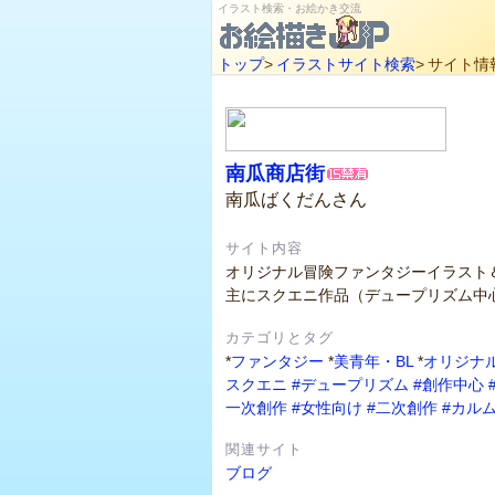
イラスト検索・お絵かき交流
トップ
>
イラストサイト検索
>
サイト情
南瓜商店街
南瓜ばくだんさん
サイト内容
オリジナル冒険ファンタジーイラスト
主にスクエニ作品（デュープリズム中
カテゴリとタグ
*
ファンタジー
*
美青年・BL
*
オリジナ
スクエニ
#デュープリズム
#創作中心
一次創作
#女性向け
#二次創作
#カル
関連サイト
ブログ