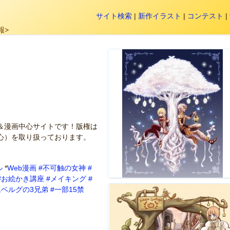
サイト検索
|
新作イラスト
|
コンテスト
|
報>
＆漫画中心サイトです！版権は
心）を取り扱っております。
ル
*
Web漫画
#不可触の女神
#
#お絵かき講座
#メイキング
#
ムベルグの3兄弟
#一部15禁