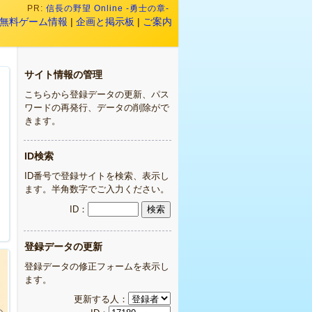
PR:
信長の野望 Online -勇士の章-
無料ゲーム情報
|
企画と掲示板
|
ご案内
サイト情報の管理
こちらから登録データの更新、パス
ワードの再発行、データの削除がで
きます。
ID検索
ID番号で登録サイトを検索、表示し
ます。半角数字でご入力ください。
ID：
登録データの更新
登録データの修正フォームを表示し
ます。
更新する人：