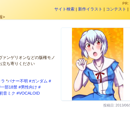
PR
サイト検索
|
新作イラスト
|
コンテスト
|
報>
ヴァンゲリオンなどの版権モノ
お立ち寄りください
ャラ
*
バナー不明
#ガンダム
#
#一部18禁
#男性向け
#
#初音ミク
#VOCALOID
投稿日: 2013/06/