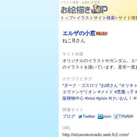
イラスト検索・お絵かき交流
トップ
>
イラストサイト検索
>
サイト情
エルザの小窓
ねこBさん
サイト内容
オリジナルのイラストやガンダム、エ
のイラストを描いています。是非一度
カテゴリとタグ
*
ダーク・ゴスロリ
*
お姉さん
*
オリキ
エヴァンゲリオン
#メイド
#悪魔っ子
版権物中心
#mixi
#pixiv
#けいおん！
関連サイト
ブログ
Twitter
pixiv
TINAMI
URL
http://elzanokomado.web.fc2.com/