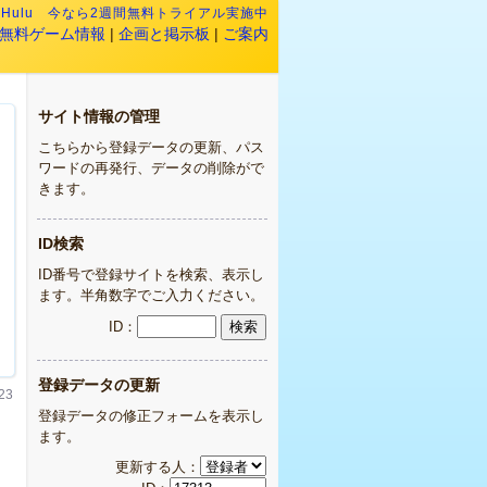
:
Hulu 今なら2週間無料トライアル実施中
無料ゲーム情報
|
企画と掲示板
|
ご案内
サイト情報の管理
こちらから登録データの更新、パス
ワードの再発行、データの削除がで
きます。
ID検索
ID番号で登録サイトを検索、表示し
ます。半角数字でご入力ください。
ID：
登録データの更新
23
登録データの修正フォームを表示し
ます。
更新する人：