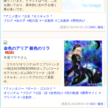
綴っています。イラストは一次、二次
を描いており、基本的に女の子を描く
事が多いです。
*アニメ塗り
*少女
*オリキャラ
*
ブログ
#女の子
#桜の花
#一次創作
#二次創作
#男性向け
...
| 更新日:2023/01/28 | ID:
23045
|
報告
|
金色のアリア 銀色のリラ
冬葉マサヤさん
ゴスロリ/オリジナル/テニプリ/ハンタ
ー/BLEACH/REBORN!/ポップン/コード
ギアス/ガンダムOO/ブリーチ（京浮・
イチルキ）メインでブログにて更新
中。
2010.12.16
*ファンタジー
*ダーク・ゴスロリ
*
オリジナル
*ブログ
*小説・詩
#女性向け
#空の軌跡
#携帯サイト
#
ブリーチ
#一次創作
...
| 更新日:2022/09/18 | ID:
3621
|
報告
|