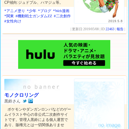
CP傾向:ジュドプル、ハマジュ等。
*アニメ塗り
*少年
*ブログ
*Web漫画
*関東
#機動戦士ガンダムZZ
#二次創作
#女性向け
2019.5.8
| 更新日:2019/05/08 | ID:
22463
|
報告
|
モノクロリング
黒鈴さん
ポケモンやダンガンロンパなどのゲー
ムイラスト中心の非公式二次創作サイ
トです。管理人黒鈴による個人運営で
あり、版権元とは一切関係ありませ