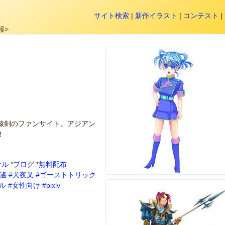
サイト検索
|
新作イラスト
|
コンテスト
|
報>
轅剣のファンサイト。アジアン
！
ナル
*
ブログ
*
無料配布
之遙
#犬夜叉
#ゴーストトリック
ル
#女性向け
#pixiv