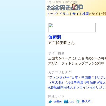
イラスト検索・お絵かき交流
トップ
>
イラストサイト検索
>
サイト情
伽藍洞
五百箇美咲さん
サイト内容
三国志をベースにした台湾のゲーム軒
大好き！フォトショップブラシ配布中
カテゴリとタグ
*
ファンタジー
*
日本・中国風
*
オリジ
（その他）
*
お仕事募集
#軒轅剣
#雲
#逆転裁判
#飛天オンライン
#オリジナ
関連サイト
Twitter
pixiv
TINAMI