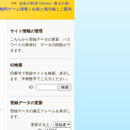
PR:
信長の野望 Online -勇士の章-
無料ゲーム情報
|
企画と掲示板
|
ご案内
サイト情報の管理
こちらから登録データの更新、パス
ワードの再発行、データの削除がで
きます。
ID検索
ID番号で登録サイトを検索、表示し
ます。半角数字でご入力ください。
ID：
登録データの更新
登録データの修正フォームを表示し
ます。
更新する人：