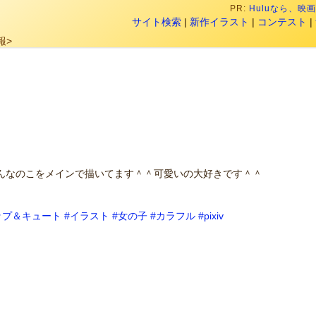
PR:
Huluなら、
サイト検索
|
新作イラスト
|
コンテスト
|
報>
んなのこをメインで描いてます＾＾可愛いの大好きです＾＾
ップ＆キュート
#イラスト
#女の子
#カラフル
#pixiv