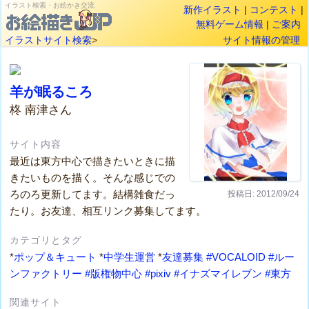
イラスト検索・お絵かき交流
新作イラスト
|
コンテスト
|
無料ゲーム情報
|
ご案内
イラストサイト検索
>
サイト情報の管理
羊が眠るころ
柊 南津さん
サイト内容
最近は東方中心で描きたいときに描
きたいものを描く。そんな感じでの
ろのろ更新してます。結構雑食だっ
投稿日: 2012/09/24
たり。お友達、相互リンク募集してます。
カテゴリとタグ
*
ポップ＆キュート
*
中学生運営
*
友達募集
#VOCALOID
#ルー
ンファクトリー
#版権物中心
#pixiv
#イナズマイレブン
#東方
関連サイト