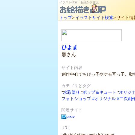
イラスト検索・お絵かき交流
トップ
>
イラストサイト検索
>
サイト情
ひよま
雛さん
サイト内容
創作中心でちびっ子やケモ耳っ子、動
カテゴリとタグ
*
水彩塗り
*
ポップ＆キュート
*
オリジ
フォトショップ
#オリジナル
#二次創
関連サイト
pixiv
URL
http://h1y0ma.web.fc2.com/