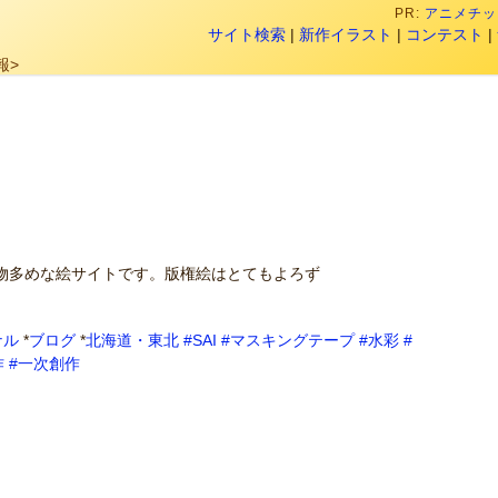
PR:
アニメチック
サイト検索
|
新作イラスト
|
コンテスト
|
報>
物多めな絵サイトです。版権絵はとてもよろず
ナル
*
ブログ
*
北海道・東北
#SAI
#マスキングテープ
#水彩
#
作
#一次創作