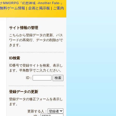
MMORPG『幻想神域 -Another Fate-』
無料ゲーム情報
|
企画と掲示板
|
ご案内
サイト情報の管理
こちらから登録データの更新、パス
ワードの再発行、データの削除がで
きます。
ID検索
ID番号で登録サイトを検索、表示し
ます。半角数字でご入力ください。
ID：
登録データの更新
登録データの修正フォームを表示し
ます。
更新する人：