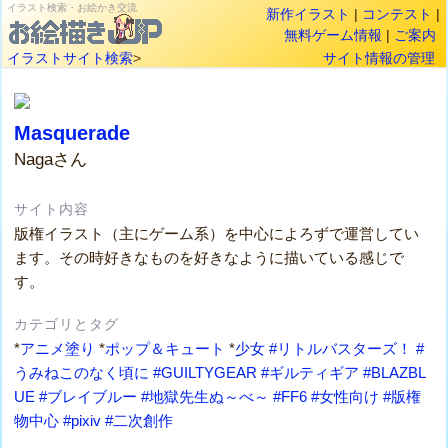
イラスト検索・お絵かき交流
新作イラスト
|
コンテスト
|
無料ゲーム情報
|
ご案内
イラストサイト検索
>
サイト情報の管理
Masquerade
Nagaさん
サイト内容
版権イラスト（主にゲーム系）を中心によろずで運営してい
ます。その時好きなものを好きなように描いている感じで
す。
カテゴリとタグ
*
アニメ塗り
*
ポップ＆キュート
*
少女
#リトルバスターズ！
#
うみねこのなく頃に
#GUILTYGEAR
#ギルティギア
#BLAZBL
UE
#ブレイブルー
#地獄先生ぬ～べ～
#FF6
#女性向け
#版権
物中心
#pixiv
#二次創作