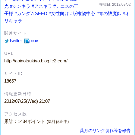
投稿日: 2012/09/02
光
#シンキラ
#アスキラ
#テニスの王
子様
#ガンダムSEED
#女性向け
#版権物中心
#青の祓魔師
#オ
リキャラ
関連サイト
Twitter
pixiv
URL
http://aoinotsukiyo.blog.fc2.com/
サイトID
18657
情報更新日時
2012/07/25(Wed) 21:07
アクセス数
累計：1434ポイント
(集計休止中)
葵月のリンク切れ等を報告