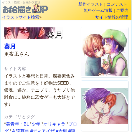
イラスト検索・お絵かき交流
新作イラスト
|
コンテスト
|
無料ゲーム情報
|
ご案内
イラストサイト検索
>
サイト情報の管理
葵月
更夜凪さん
サイト内容
イラストと妄想と日常。腐要素含み
ますのでご注意を！好物はSEED、
銀魂、遙か、テニプリ、うたプリ他
雑食に…純粋に乙女ゲーも大好きで
す♪
カテゴリとタグ
*
美青年・BL
*
少年
*
オリキャラ
*
ブロ
グ
*
友達募集
#ディアイザ
#赤柳
#謙