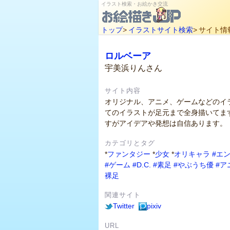
イラスト検索・お絵かき交流
トップ
>
イラストサイト検索
>
サイト情
ロルベーア
宇美浜りんさん
サイト内容
オリジナル、アニメ、ゲームなどのイ
てのイラストが足元まで全身描いてま
すがアイデアや発想は自信あります。
カテゴリとタグ
*
ファンタジー
*
少女
*
オリキャラ
#エ
#ゲーム
#D.C.
#素足
#やぶうち優
#ア
裸足
関連サイト
Twitter
pixiv
URL