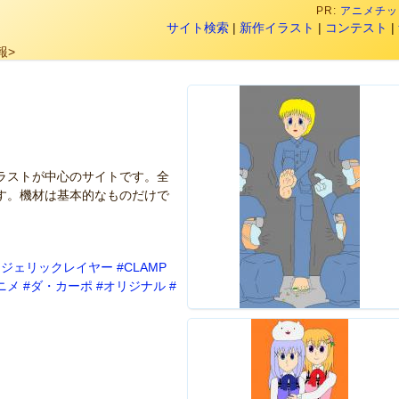
PR:
アニメチック
サイト検索
|
新作イラスト
|
コンテスト
|
報>
ラストが中心のサイトです。全
す。機材は基本的なものだけで
ンジェリックレイヤー
#CLAMP
ニメ
#ダ・カーポ
#オリジナル
#