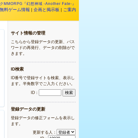
MMORPG『幻想神域 -Another Fate-』
無料ゲーム情報
|
企画と掲示板
|
ご案内
サイト情報の管理
こちらから登録データの更新、パス
ワードの再発行、データの削除がで
きます。
ID検索
ID番号で登録サイトを検索、表示し
ます。半角数字でご入力ください。
ID：
登録データの更新
登録データの修正フォームを表示し
ます。
更新する人：