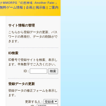
MMORPG『幻想神域 -Another Fate-』
無料ゲーム情報
|
企画と掲示板
|
ご案内
サイト情報の管理
こちらから登録データの更新、パス
ワードの再発行、データの削除がで
きます。
ID検索
ID番号で登録サイトを検索、表示し
ます。半角数字でご入力ください。
ID：
登録データの更新
登録データの修正フォームを表示し
ます。
更新する人：