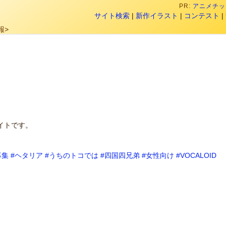
PR:
アニメチック
サイト検索
|
新作イラスト
|
コンテスト
|
報>
イトです。
募集
#ヘタリア
#うちのトコでは
#四国四兄弟
#女性向け
#VOCALOID