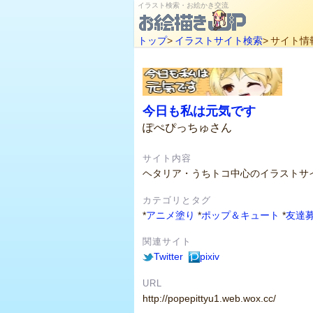
イラスト検索・お絵かき交流
トップ
>
イラストサイト検索
>
サイト情
今日も私は元気です
ぽぺぴっちゅさん
サイト内容
ヘタリア・うちトコ中心のイラストサ
カテゴリとタグ
*
アニメ塗り
*
ポップ＆キュート
*
友達
関連サイト
Twitter
pixiv
URL
http://popepittyu1.web.wox.cc/