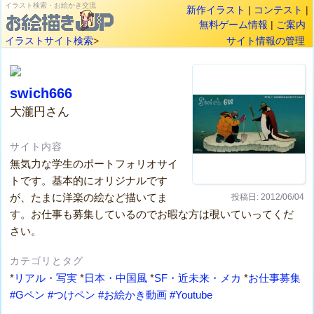
イラスト検索・お絵かき交流
新作イラスト
|
コンテスト
|
無料ゲーム情報
|
ご案内
イラストサイト検索
>
サイト情報の管理
swich666
大瀧円さん
サイト内容
無気力な学生のポートフォリオサイ
トです。基本的にオリジナルです
が、たまに洋楽の絵など描いてま
投稿日: 2012/06/04
す。お仕事も募集しているのでお暇な方は覗いていってくだ
さい。
カテゴリとタグ
*
リアル・写実
*
日本・中国風
*
SF・近未来・メカ
*
お仕事募集
#Gペン
#つけペン
#お絵かき動画
#Youtube